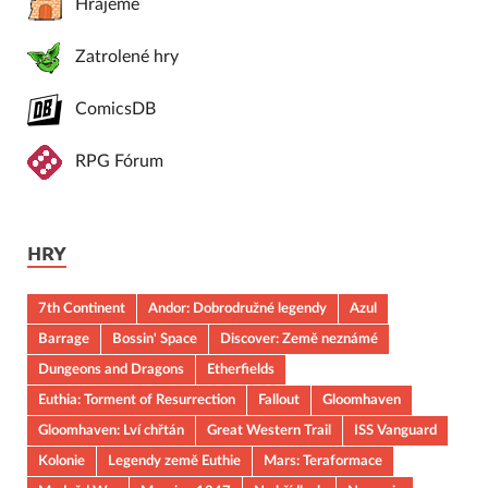
Hrajeme
Zatrolené hry
ComicsDB
RPG Fórum
HRY
7th Continent
Andor: Dobrodružné legendy
Azul
Barrage
Bossin' Space
Discover: Země neznámé
Dungeons and Dragons
Etherfields
Euthia: Torment of Resurrection
Fallout
Gloomhaven
Gloomhaven: Lví chřtán
Great Western Trail
ISS Vanguard
Kolonie
Legendy země Euthie
Mars: Teraformace