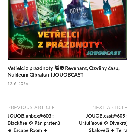
Vetřelci z prázdnoty 👾👽 Revenant, Ozvěny času,
Nukleum Gibraltar | JOUOBCAST
12. 6. 2026
PREVIOUS ARTICLE
NEXT ARTICLE
JOUOB.unbox@603 :
JOUOB.cast@605 :
Blackfire 💠 Pán prstenů
Uršulínové 💠 Divukraj
🔸 Escape Room 🔸
Skalověží 🔸 Terra