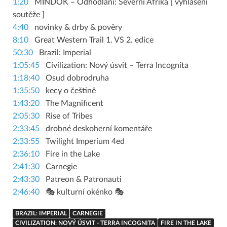
1:20
MINDOK – Odhodlaní: Severní Afrika [ vyhlášení
soutěže ]
4:40
novinky & drby & pověry
8:10
Great Western Trail 1. VS 2. edice
50:30
Brazil: Imperial
1:05:45
Civilization: Nový úsvit – Terra Incognita
1:18:40
Osud dobrodruha
1:35:50
kecy o češtině
1:43:20
The Magnificent
2:05:30
Rise of Tribes
2:33:45
drobné deskoherní komentáře
2:33:55
Twilight Imperium 4ed
2:36:10
Fire in the Lake
2:41:30
Carnegie
2:43:30
Patreon & Patronauti
2:46:40
🎭 kulturní okénko 🎭
BRAZIL: IMPERIAL
CARNEGIE
CIVILIZATION: NOVÝ ÚSVIT - TERRA INCOGNITA
FIRE IN THE LAKE