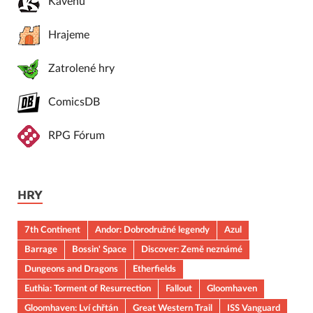
Kavenu
Hrajeme
Zatrolené hry
ComicsDB
RPG Fórum
HRY
7th Continent
Andor: Dobrodružné legendy
Azul
Barrage
Bossin' Space
Discover: Země neznámé
Dungeons and Dragons
Etherfields
Euthia: Torment of Resurrection
Fallout
Gloomhaven
Gloomhaven: Lví chřtán
Great Western Trail
ISS Vanguard