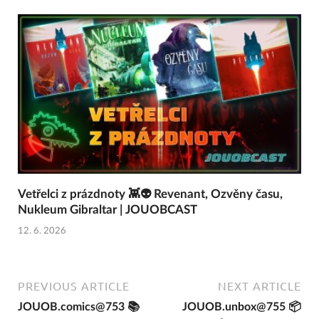
Vetřelci z prázdnoty 👾👽 Revenant, Ozvěny času,
Nukleum Gibraltar | JOUOBCAST
12. 6. 2026
PREVIOUS ARTICLE
NEXT ARTICLE
JOUOB.comics@753 📚
JOUOB.unbox@755 📦