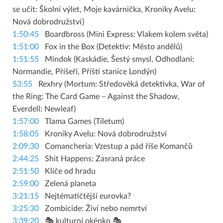
se učit: Školní výlet, Moje kavárnička, Kroniky Avelu:
Nová dobrodružství)
1:50:45
Boardbross (Mini Express: Vlakem kolem světa)
1:51:00
Fox in the Box (Detektiv: Město andělů)
1:51:55
Mindok (Kaskádie, Šestý smysl, Odhodlaní:
Normandie, Příšeří, Příští stanice Londýn)
53:55
Rexhry (Mortum: Středověká detektivka, War of
the Ring: The Card Game – Against the Shadow,
Everdell: Newleaf)
1:57:00
Tlama Games (Tiletum)
1:58:05
Kroniky Avelu: Nová dobrodružství
2:09:30
Comanchería: Vzestup a pád říše Komančů
2:44:25
Shit Happens: Zasraná práce
2:51:50
Klíče od hradu
2:59:00
Zelená planeta
3:21:15
Nejtématičtější eurovka?
3:25:30
Zombicide: Živí nebo nemrtví
3:39:20
🎭 kulturní okénko 🎭