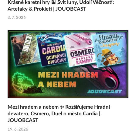
Krásné karetní hry 🎴 Svit luny, Údolí Věčnosti:
Artefaky & Prokletí | JOUOBCAST
3. 7. 2026
Mezi hradem a nebem ✨ Rozšiřujeme Hradní
devatero, Osmero, Duel o město Cardia |
JOUOBCAST
19. 6. 2026