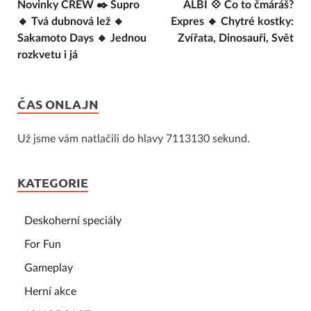
Novinky CREW ✒️ Supro
ALBI 💠 Co to čmáráš?
🔸 Tvá dubnová lež 🔸
Expres 🔸 Chytré kostky:
Sakamoto Days 🔸 Jednou
Zvířata, Dinosauři, Svět
rozkvetu i já
ČAS ONLAJN
Už jsme vám natlačili do hlavy 7113130 sekund.
KATEGORIE
Deskoherní speciály
For Fun
Gameplay
Herní akce