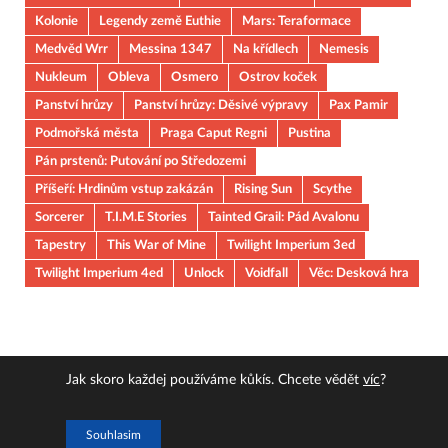
Kolonie
Legendy země Euthie
Mars: Teraformace
Medvěd Wrr
Messina 1347
Na křídlech
Nemesis
Nukleum
Obleva
Osmero
Ostrov koček
Panství hrůzy
Panství hrůzy: Děsivé výpravy
Pax Pamir
Podmořská města
Praga Caput Regni
Pustina
Pán prstenů: Putování po Středozemi
Příšeří: Hrdinům vstup zakázán
Rising Sun
Scythe
Sorcerer
T.I.M.E Stories
Tainted Grail: Pád Avalonu
Tapestry
This War of Mine
Twilight Imperium 3ed
Twilight Imperium 4ed
Unlock
Voidfall
Věc: Desková hra
Jak skoro každej používáme kůkís. Chcete vědět
víc
?
Copyright © 2026
JOUOB
.
Souhlasim
Powered by
WordPress
and
HitMag
.