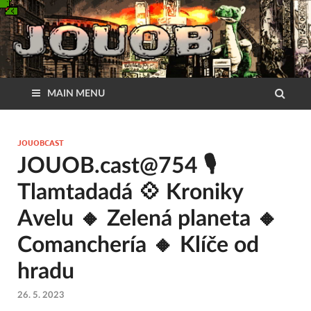
MAIN MENU
JOUOBCAST
JOUOB.cast@754 🎙
Tlamtadadá 💠 Kroniky
Avelu 🔸 Zelená planeta 🔸
Comanchería 🔸 Klíče od
hradu
26. 5. 2023