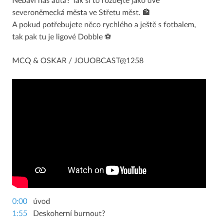
Nebaví nás auta? Tak si to rozdejte jako dvě
severoněmecká města ve Střetu měst. 🏦
A pokud potřebujete něco rychlého a ještě s fotbalem,
tak pak tu je ligové Dobble ⚽
MCQ & OSKAR / JOUOBCAST@1258
0:00
úvod
1:55
Deskoherní burnout?