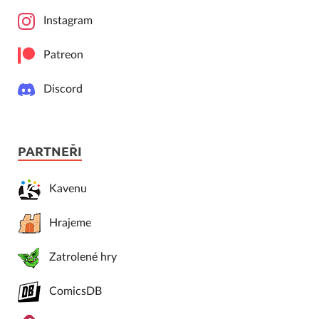
Instagram
Patreon
Discord
PARTNEŘI
Kavenu
Hrajeme
Zatrolené hry
ComicsDB