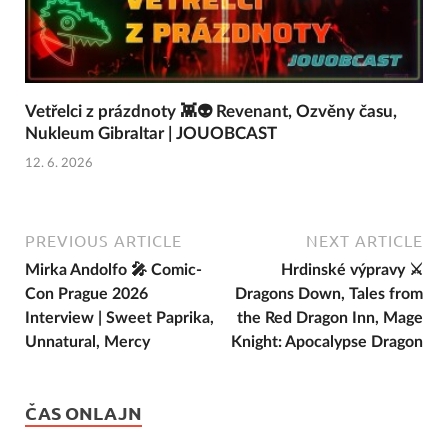
Vetřelci z prázdnoty 👾👽 Revenant, Ozvěny času,
Nukleum Gibraltar | JOUOBCAST
12. 6. 2026
PREVIOUS ARTICLE
NEXT ARTICLE
Mirka Andolfo 🎤 Comic-
Hrdinské výpravy ⚔️
Con Prague 2026
Dragons Down, Tales from
Interview | Sweet Paprika,
the Red Dragon Inn, Mage
Unnatural, Mercy
Knight: Apocalypse Dragon
ČAS ONLAJN