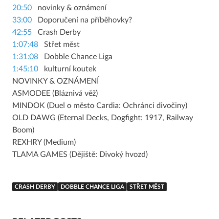
20:50
novinky & oznámení
33:00
Doporučení na příběhovky?
42:55
Crash Derby
1:07:48
Střet měst
1:31:08
Dobble Chance Liga
1:45:10
kulturní koutek
NOVINKY & OZNÁMENÍ
ASMODEE (Bláznivá věž)
MINDOK (Duel o město Cardia: Ochránci divočiny)
OLD DAWG (Eternal Decks, Dogfight: 1917, Railway
Boom)
REXHRY (Medium)
TLAMA GAMES (Dějiště: Divoký hvozd)
CRASH DERBY
DOBBLE CHANCE LIGA
STŘET MĚST