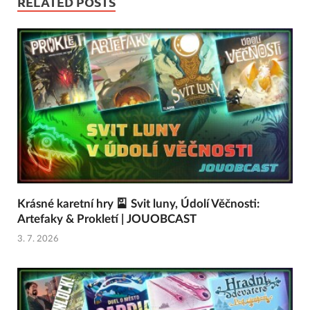
RELATED POSTS
Krásné karetní hry 🎴 Svit luny, Údolí Věčnosti:
Artefaky & Prokletí | JOUOBCAST
3. 7. 2026