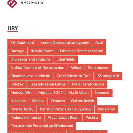
RPG Fórum
HRY
7th Continent
Andor: Dobrodružné legendy
Azul
Barrage
Bossin' Space
Discover: Země neznámé
Dungeons and Dragons
Etherfields
Euthia: Torment of Resurrection
Fallout
Gloomhaven
Gloomhaven: Lví chřtán
Great Western Trail
ISS Vanguard
Kolonie
Legendy země Euthie
Mars: Teraformace
Medvěd Wrr
Messina 1347
Na křídlech
Nemesis
Nukleum
Obleva
Osmero
Ostrov koček
Panství hrůzy
Panství hrůzy: Děsivé výpravy
Pax Pamir
Podmořská města
Praga Caput Regni
Pustina
Pán prstenů: Putování po Středozemi