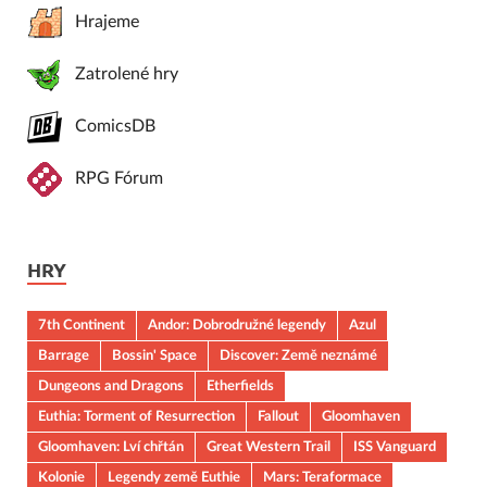
Hrajeme
Zatrolené hry
ComicsDB
RPG Fórum
HRY
7th Continent
Andor: Dobrodružné legendy
Azul
Barrage
Bossin' Space
Discover: Země neznámé
Dungeons and Dragons
Etherfields
Euthia: Torment of Resurrection
Fallout
Gloomhaven
Gloomhaven: Lví chřtán
Great Western Trail
ISS Vanguard
Kolonie
Legendy země Euthie
Mars: Teraformace