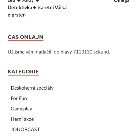
zeď 🔸 Ahoy 🔸
Omega
Detektivka🔸 karetní Válka
o prsten
ČAS ONLAJN
Už jsme vám natlačili do hlavy 7113130 sekund.
KATEGORIE
Deskoherní speciály
For Fun
Gameplay
Herní akce
JOUOBCAST