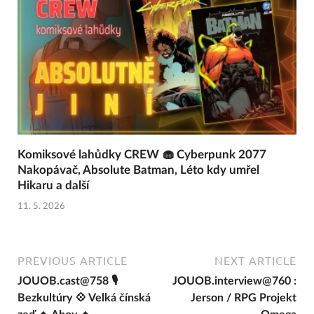
Komiksové lahůdky CREW 🧁 Cyberpunk 2077
Nakopávač, Absolute Batman, Léto kdy umřel
Hikaru a další
11. 5. 2026
PREVIOUS ARTICLE
NEXT ARTICLE
JOUOB.cast@758 🎙
JOUOB.interview@760 :
Bezkultúry 💠 Velká čínská
Jerson / RPG Projekt