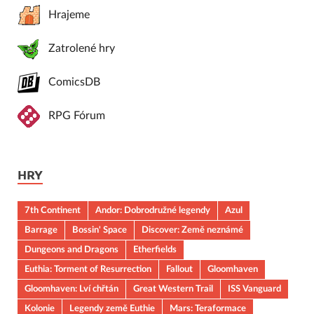
Hrajeme
Zatrolené hry
ComicsDB
RPG Fórum
HRY
7th Continent
Andor: Dobrodružné legendy
Azul
Barrage
Bossin' Space
Discover: Země neznámé
Dungeons and Dragons
Etherfields
Euthia: Torment of Resurrection
Fallout
Gloomhaven
Gloomhaven: Lví chřtán
Great Western Trail
ISS Vanguard
Kolonie
Legendy země Euthie
Mars: Teraformace