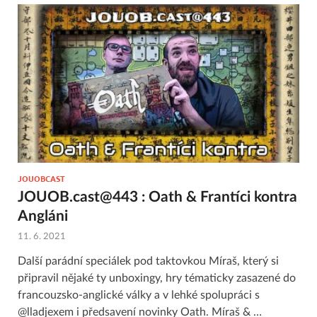
JOUOBCAST
JOUOB.cast@443 : Oath & Frantíci kontra
Angláni
11. 6. 2021
Další parádní speciálek pod taktovkou Míraš, který si
připravil nějaké ty unboxingy, hry tématicky zasazené do
francouzsko-anglické války a v lehké spolupráci s
@lladjexem i předsavení novinky Oath. Míraš & …