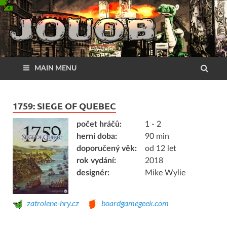
MAIN MENU
1759: SIEGE OF QUEBEC
počet hráčů:
1 - 2
herní doba:
90 min
doporučený věk:
od 12 let
rok vydání:
2018
designér:
Mike Wylie
zatrolene-hry.cz
boardgamegeek.com