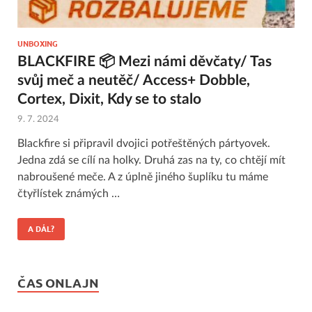
UNBOXING
BLACKFIRE 📦 Mezi námi děvčaty/ Tas
svůj meč a neutěč/ Access+ Dobble,
Cortex, Dixit, Kdy se to stalo
9. 7. 2024
Blackfire si připravil dvojici potřeštěných pártyovek.
Jedna zdá se cílí na holky. Druhá zas na ty, co chtějí mít
nabroušené meče. A z úplně jiného šuplíku tu máme
čtyřlístek známých …
A DÁL?
ČAS ONLAJN