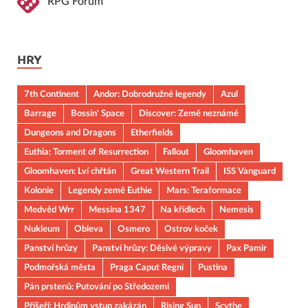
RPG Fórum
HRY
7th Continent
Andor: Dobrodružné legendy
Azul
Barrage
Bossin' Space
Discover: Země neznámé
Dungeons and Dragons
Etherfields
Euthia: Torment of Resurrection
Fallout
Gloomhaven
Gloomhaven: Lví chřtán
Great Western Trail
ISS Vanguard
Kolonie
Legendy země Euthie
Mars: Teraformace
Medvěd Wrr
Messina 1347
Na křídlech
Nemesis
Nukleum
Obleva
Osmero
Ostrov koček
Panství hrůzy
Panství hrůzy: Děsivé výpravy
Pax Pamir
Podmořská města
Praga Caput Regni
Pustina
Pán prstenů: Putování po Středozemi
Příšeří: Hrdinům vstup zakázán
Rising Sun
Scythe