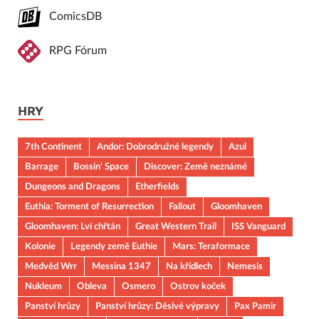
ComicsDB
RPG Fórum
HRY
7th Continent
Andor: Dobrodružné legendy
Azul
Barrage
Bossin' Space
Discover: Země neznámé
Dungeons and Dragons
Etherfields
Euthia: Torment of Resurrection
Fallout
Gloomhaven
Gloomhaven: Lví chřtán
Great Western Trail
ISS Vanguard
Kolonie
Legendy země Euthie
Mars: Teraformace
Medvěd Wrr
Messina 1347
Na křídlech
Nemesis
Nukleum
Obleva
Osmero
Ostrov koček
Panství hrůzy
Panství hrůzy: Děsivé výpravy
Pax Pamir