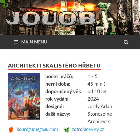
MAIN MENU
ARCHITEKTI SKALISTÉHO HŘBETU
počet hráčů:
1 - 5
herní doba:
45 min (
doporučený věk:
od 10 let
rok vydání:
2024
designér:
Jordy Adan
další názvy:
Stonespine
Architects
boardgamegeek.com
zatrolene-hry.cz