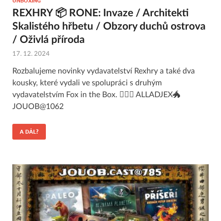
UNBOXING
REXHRY 📦 RONE: Invaze / Architekti
Skalistého hřbetu / Obzory duchů ostrova
/ Oživlá příroda
17. 12. 2024
Rozbalujeme novinky vydavatelství Rexhry a také dva
kousky, které vydali ve spolupráci s druhým
vydavatelstvím Fox in the Box. 🧙🏻‍♂️ ALLADJEX🐲
JOUOB@1062
A DÁL?