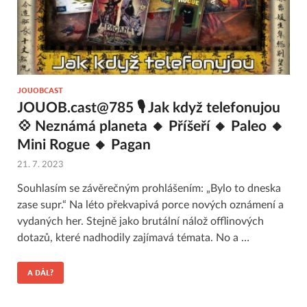
JOUOBCAST
JOUOB.cast@785 🎙 Jak když telefonujou
💠 Neznámá planeta 🔸 Příšeří 🔸 Paleo 🔸
Mini Rogue 🔸 Pagan
21. 7. 2023
Souhlasím se závěrečným prohlášením: „Bylo to dneska
zase supr.“ Na léto překvapivá porce nových oznámení a
vydaných her. Stejně jako brutální nálož offlinových
dotazů, které nadhodily zajímavá témata. No a …
A DÁL?