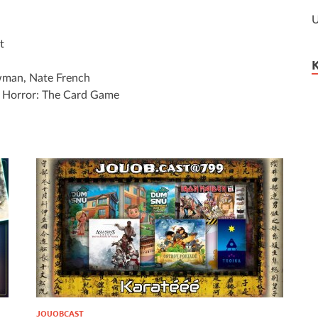
U
n
t
man, Nate French
Horror: The Card Game
JOUOBCAST