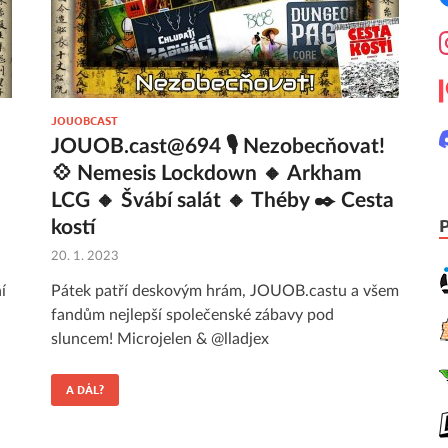
JOUOBCAST
JOUOB.cast@694 🎙 Nezobecňovat!
💠 Nemesis Lockdown 🔸 Arkham
LCG 🔸 Švábí salát 🔸 Théby ✒️ Cesta
kostí
20. 1. 2023
í
Pátek patří deskovým hrám, JOUOB.castu a všem
fandům nejlepší společenské zábavy pod
sluncem! Microjelen & @lladjex
A DÁL?