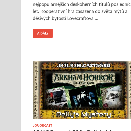
nejpopulárnějších deskoherních titulů poslední
let. Kooperativní hra zasazená do světa mýtů a
děsivých bytostí Lovecraftova …
A DÁL?
JOUOBCAST