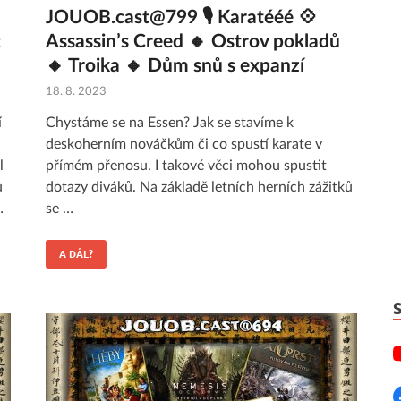
JOUOB.cast@799 🎙 Karatééé 💠
:
Assassin’s Creed 🔸 Ostrov pokladů
🔸 Troika 🔸 Dům snů s expanzí
18. 8. 2023
í
Chystáme se na Essen? Jak se stavíme k
deskoherním nováčkům či co spustí karate v
l
přímém přenosu. I takové věci mohou spustit
u
dotazy diváků. Na základě letních herních zážitků
…
se …
A DÁL?