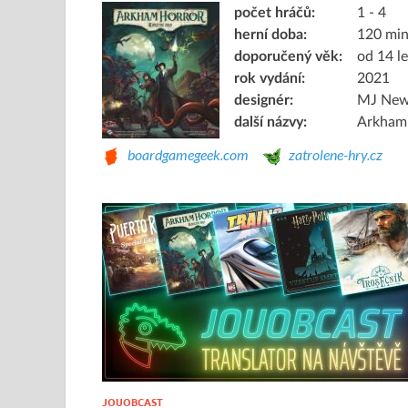
počet hráčů:
1 - 4
herní doba:
120 mi
doporučený věk:
od 14 le
rok vydání:
2021
designér:
MJ New
další názvy:
Arkham 
boardgamegeek.com
zatrolene-hry.cz
JOUOBCAST