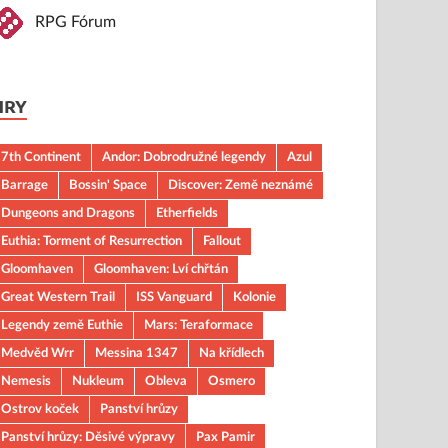
RPG Fórum
HRY
7th Continent
Andor: Dobrodružné legendy
Azul
Barrage
Bossin' Space
Discover: Země neznámé
Dungeons and Dragons
Etherfields
Euthia: Torment of Resurrection
Fallout
Gloomhaven
Gloomhaven: Lví chřtán
Great Western Trail
ISS Vanguard
Kolonie
Legendy země Euthie
Mars: Teraformace
Medvěd Wrr
Messina 1347
Na křídlech
Nemesis
Nukleum
Obleva
Osmero
Ostrov koček
Panství hrůzy
Panství hrůzy: Děsivé výpravy
Pax Pamir