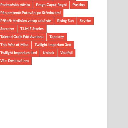
Podmořská města
Praga Caput Regni
Pustina
Pán prstenů: Putování po Středozemi
Příšeří: Hrdinům vstup zakázán
Rising Sun
Scythe
Sorcerer
T.I.M.E Stories
Tainted Grail: Pád Avalonu
Tapestry
This War of Mine
Twilight Imperium 3ed
Twilight Imperium 4ed
Unlock
Voidfall
Věc: Desková hra