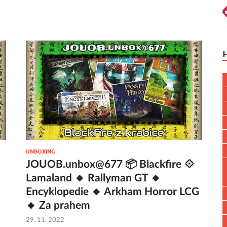
UNBOXING
JOUOB.unbox@677 📦 Blackfire 💠
Lamaland 🔸 Rallyman GT 🔸
Encyklopedie 🔸 Arkham Horror LCG
🔸 Za prahem
29. 11. 2022