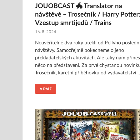
JOUOBCAST 🐲 Translator na
návštěvě – Trosečník / Harry Potter
Vzestup smrtijedů / Trains
16. 8. 2024
Neuvěřitelné dva roky utekli od Pellyho posledn
návštěvy. Samozřejmě pokecneme o jeho
překladatelských aktivitách. Ale taky nám přines
něco na představení. Za prvé chystanou novink
Trosečník, karetní příběhovku od vydavatelství 
A DÁL?