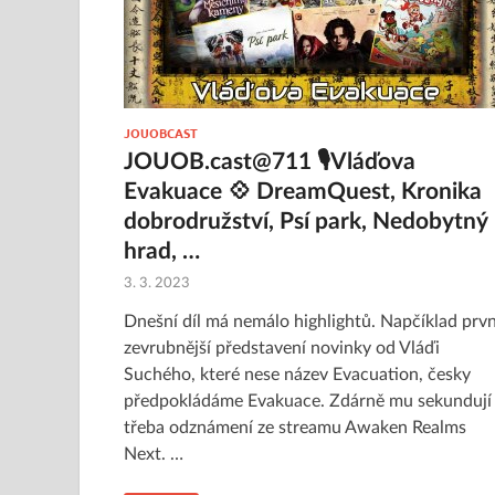
JOUOBCAST
JOUOB.cast@711 🎙Vláďova
Evakuace 💠 DreamQuest, Kronika
dobrodružství, Psí park, Nedobytný
hrad, …
3. 3. 2023
Dnešní díl má nemálo highlightů. Napčíklad prvn
zevrubnější představení novinky od Vláďi
Suchého, které nese název Evacuation, česky
předpokládáme Evakuace. Zdárně mu sekundují
třeba odznámení ze streamu Awaken Realms
Next. …