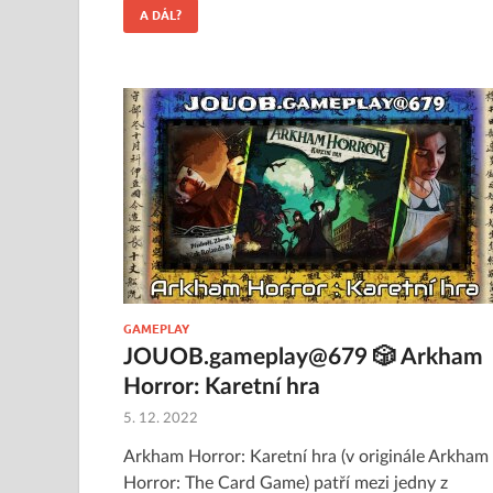
A DÁL?
GAMEPLAY
JOUOB.gameplay@679 🎲 Arkham
Horror: Karetní hra
5. 12. 2022
Arkham Horror: Karetní hra (v originále Arkham
Horror: The Card Game) patří mezi jedny z