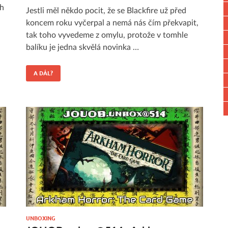
ch
Jestli měl někdo pocit, že se Blackfire už před
koncem roku vyčerpal a nemá nás čím překvapit,
tak toho vyvedeme z omylu, protože v tomhle
balíku je jedna skvělá novinka …
A DÁL?
UNBOXING