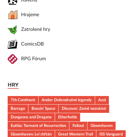
Kavenu
Hrajeme
Zatrolené hry
ComicsDB
RPG Fórum
HRY
7th Continent
Andor: Dobrodružné legendy
Azul
Barrage
Bossin' Space
Discover: Země neznámé
Dungeons and Dragons
Etherfields
Euthia: Torment of Resurrection
Fallout
Gloomhaven
Gloomhaven: Lví chřtán
Great Western Trail
ISS Vanguard