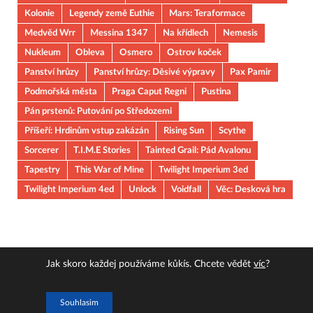
Kolonie
Legendy země Euthie
Mars: Teraformace
Medvěd Wrr
Messina 1347
Na křídlech
Nemesis
Nukleum
Obleva
Osmero
Ostrov koček
Panství hrůzy
Panství hrůzy: Děsivé výpravy
Pax Pamir
Podmořská města
Praga Caput Regni
Pustina
Pán prstenů: Putování po Středozemi
Příšeří: Hrdinům vstup zakázán
Rising Sun
Scythe
Sorcerer
T.I.M.E Stories
Tainted Grail: Pád Avalonu
Tapestry
This War of Mine
Twilight Imperium 3ed
Twilight Imperium 4ed
Unlock
Voidfall
Věc: Desková hra
Jak skoro každej používáme kůkís. Chcete vědět
víc
?
Copyright © 2026
JOUOB
.
Souhlasim
Powered by
WordPress
and
HitMag
.