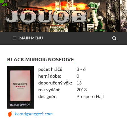
MAIN MENU
BLACK MIRROR: NOSEDIVE
počet hráčů:
3 - 6
herní doba:
0
doporučený věk:
13
rok vydání:
2018
designér:
Prospero Hall
boardgamegeek.com