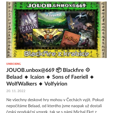
UNBOXING
JOUOB.unbox@669 📦 Blackfire 💠
Belaad 🔸 Icaion 🔸 Sons of Faeriell 🔸
WolfWalkers 🔸 Volfyirion
20. 11. 2022
Ne všechny deskové hry mohou v Čechách vyjít. Pokud
nepočítáme Belaad, od kterého jsme naopak už dostali
český produkční vzorek, tak se s námi Michal Ekrt z