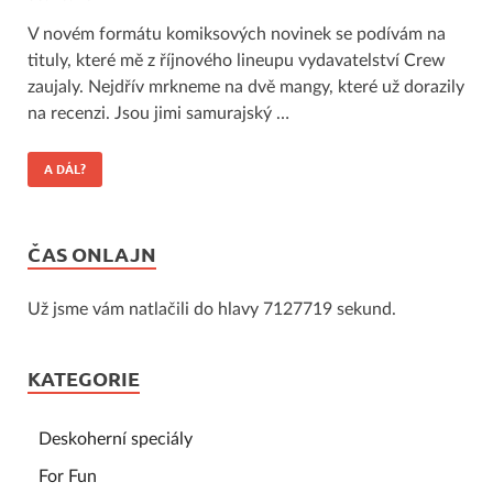
V novém formátu komiksových novinek se podívám na
tituly, které mě z říjnového lineupu vydavatelství Crew
zaujaly. Nejdřív mrkneme na dvě mangy, které už dorazily
na recenzi. Jsou jimi samurajský …
A DÁL?
ČAS ONLAJN
Už jsme vám natlačili do hlavy 7127719 sekund.
KATEGORIE
Deskoherní speciály
For Fun