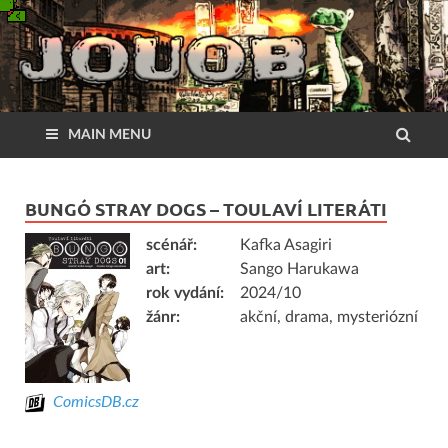
MAIN MENU
BUNGÓ STRAY DOGS – TOULAVÍ LITERÁTI
scénář:
Kafka Asagiri
art:
Sango Harukawa
rok vydání:
2024/10
žánr:
akční, drama, mysteriózní
ComicsDB.cz