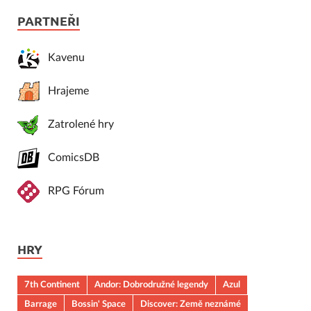
PARTNEŘI
Kavenu
Hrajeme
Zatrolené hry
ComicsDB
RPG Fórum
HRY
7th Continent
Andor: Dobrodružné legendy
Azul
Barrage
Bossin' Space
Discover: Země neznámé