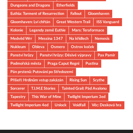
Dungeons and Dragons
Etherfields
Euthia: Torment of Resurrection
Fallout
Gloomhaven
Gloomhaven: Lví chřtán
Great Western Trail
ISS Vanguard
Kolonie
Legendy země Euthie
Mars: Teraformace
Medvěd Wrr
Messina 1347
Na křídlech
Nemesis
Nukleum
Obleva
Osmero
Ostrov koček
Panství hrůzy
Panství hrůzy: Děsivé výpravy
Pax Pamir
Podmořská města
Praga Caput Regni
Pustina
Pán prstenů: Putování po Středozemi
Příšeří: Hrdinům vstup zakázán
Rising Sun
Scythe
Sorcerer
T.I.M.E Stories
Tainted Grail: Pád Avalonu
Tapestry
This War of Mine
Twilight Imperium 3ed
Twilight Imperium 4ed
Unlock
Voidfall
Věc: Desková hra