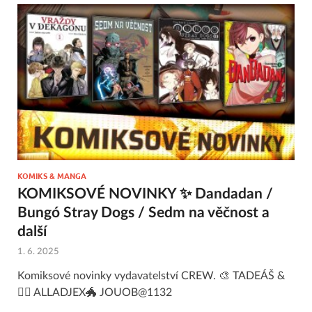
KOMIKS & MANGA
KOMIKSOVÉ NOVINKY ✨ Dandadan /
Bungó Stray Dogs / Sedm na věčnost a
další
1. 6. 2025
Komiksové novinky vydavatelství CREW. 🎨 TADEÁŠ &
🧙‍♂️ ALLADJEX🐲 JOUOB@1132