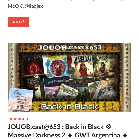
McQ & @lladjex
A DÁL?
JOUOBCAST
JOUOB.cast@653 : Back in Black 💠
Massive Darkness 2 🔸 GWT Argentina 🔸