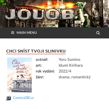
MAIN MENU
CHCI SNÍST TVOJI SLINIVKU
scénář:
Yoru Sumino
art:
Idumi Kirihara
rok vydání:
2022/4
žánr:
drama, romantický
ComicsDB.cz