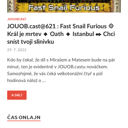
JOUOBCAST
JOUOB.cast@621 : Fast Snail Furious 💠
Král je mrtev 🔸 Oath 🔸 Istanbul ✒️ Chci
sníst tvoji slinivku
29. 7. 2022
Kdo by čekal, že díl s Mírašem a Matesem bude na pár
minut, ten je evidentně v JOUOB.castu nováčkem.
Samozřejmě, že vás čeká velkotonážní čtyř a půl
hodinová nálož o …
A DÁL?
ČAS ONLAJN