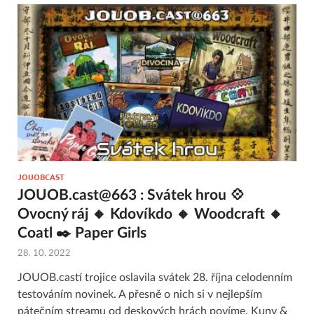
JOUOBCAST
JOUOB.cast@663 : Svátek hrou 💠
Ovocný ráj 🔸 Kdovíkdo 🔸 Woodcraft 🔸
Coatl ✒️ Paper Girls
28. 10. 2022
JOUOB.castí trojice oslavila svátek 28. října celodenním
testováním novinek. A přesně o nich si v nejlepším
pátečním streamu od deskových hrách povíme. Kuny &