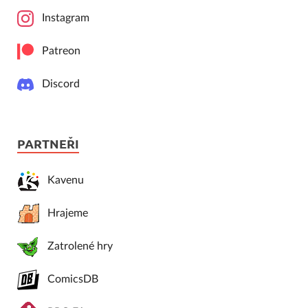
Instagram
Patreon
Discord
PARTNEŘI
Kavenu
Hrajeme
Zatrolené hry
ComicsDB