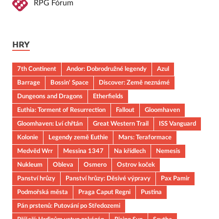
RPG Fórum
HRY
7th Continent
Andor: Dobrodružné legendy
Azul
Barrage
Bossin' Space
Discover: Země neznámé
Dungeons and Dragons
Etherfields
Euthia: Torment of Resurrection
Fallout
Gloomhaven
Gloomhaven: Lví chřtán
Great Western Trail
ISS Vanguard
Kolonie
Legendy země Euthie
Mars: Teraformace
Medvěd Wrr
Messina 1347
Na křídlech
Nemesis
Nukleum
Obleva
Osmero
Ostrov koček
Panství hrůzy
Panství hrůzy: Děsivé výpravy
Pax Pamir
Podmořská města
Praga Caput Regni
Pustina
Pán prstenů: Putování po Středozemi