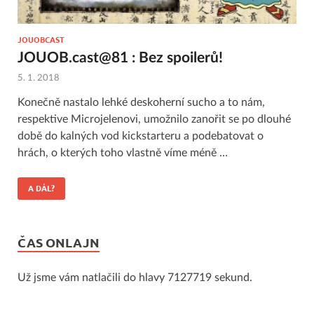
JOUOBCAST
JOUOB.cast@81 : Bez spoilerů!
5. 1. 2018
Konečně nastalo lehké deskoherní sucho a to nám,
respektive Microjelenovi, umožnilo zanořit se po dlouhé
době do kalných vod kickstarteru a podebatovat o
hrách, o kterých toho vlastně víme méně …
A DÁL?
ČAS ONLAJN
Už jsme vám natlačili do hlavy 7127719 sekund.