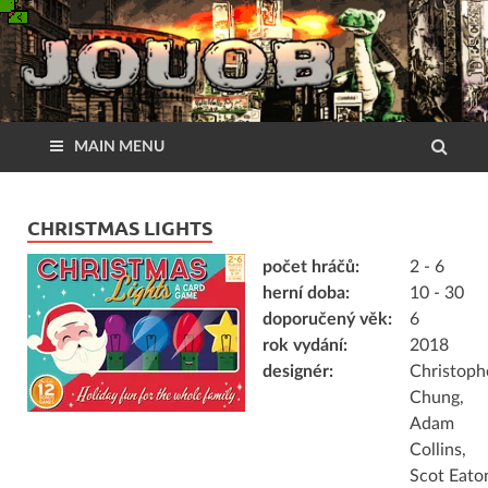
MAIN MENU
CHRISTMAS LIGHTS
počet hráčů:
2 - 6
herní doba:
10 - 30
doporučený věk:
6
rok vydání:
2018
designér:
Christoph
Chung,
Adam
Collins,
Scot Eato