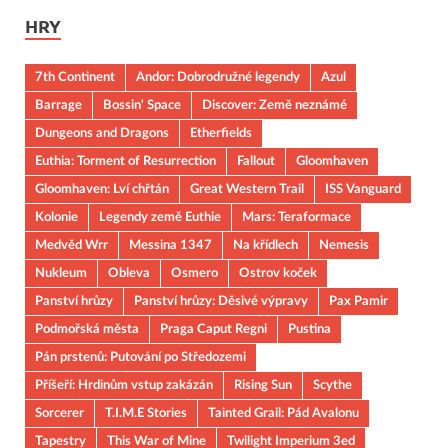
HRY
7th Continent
Andor: Dobrodružné legendy
Azul
Barrage
Bossin' Space
Discover: Země neznámé
Dungeons and Dragons
Etherfields
Euthia: Torment of Resurrection
Fallout
Gloomhaven
Gloomhaven: Lví chřtán
Great Western Trail
ISS Vanguard
Kolonie
Legendy země Euthie
Mars: Teraformace
Medvěd Wrr
Messina 1347
Na křídlech
Nemesis
Nukleum
Obleva
Osmero
Ostrov koček
Panství hrůzy
Panství hrůzy: Děsivé výpravy
Pax Pamir
Podmořská města
Praga Caput Regni
Pustina
Pán prstenů: Putování po Středozemi
Příšeří: Hrdinům vstup zakázán
Rising Sun
Scythe
Sorcerer
T.I.M.E Stories
Tainted Grail: Pád Avalonu
Tapestry
This War of Mine
Twilight Imperium 3ed