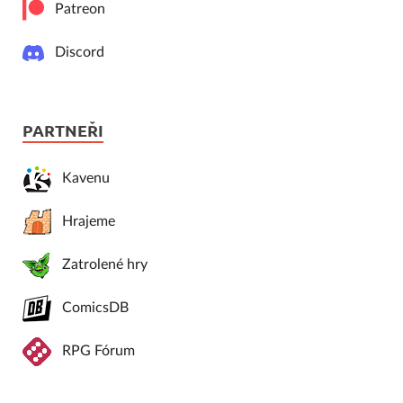
Patreon
Discord
PARTNEŘI
Kavenu
Hrajeme
Zatrolené hry
ComicsDB
RPG Fórum