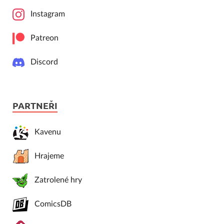
Instagram
Patreon
Discord
PARTNEŘI
Kavenu
Hrajeme
Zatrolené hry
ComicsDB