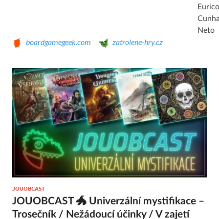
Euric
Cunh
Neto
boardgamegeek.com
zatrolene-hry.cz
JOUOBCAST
JOUOBCAST 🐲 Univerzální mystifikace –
Trosečník / Nežádoucí účinky / V zajetí