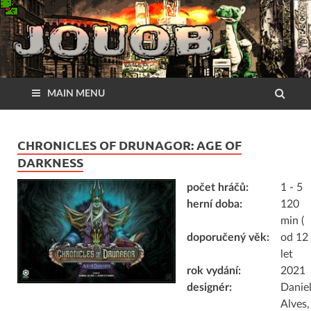
MAIN MENU
CHRONICLES OF DRUNAGOR: AGE OF
DARKNESS
počet hráčů:
1 - 5
herní doba:
120
min (
doporučený věk:
od 12
let
rok vydání:
2021
designér:
Danie
Alves,