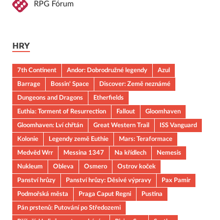
RPG Fórum
HRY
7th Continent
Andor: Dobrodružné legendy
Azul
Barrage
Bossin' Space
Discover: Země neznámé
Dungeons and Dragons
Etherfields
Euthia: Torment of Resurrection
Fallout
Gloomhaven
Gloomhaven: Lví chřtán
Great Western Trail
ISS Vanguard
Kolonie
Legendy země Euthie
Mars: Teraformace
Medvěd Wrr
Messina 1347
Na křídlech
Nemesis
Nukleum
Obleva
Osmero
Ostrov koček
Panství hrůzy
Panství hrůzy: Děsivé výpravy
Pax Pamir
Podmořská města
Praga Caput Regni
Pustina
Pán prstenů: Putování po Středozemi