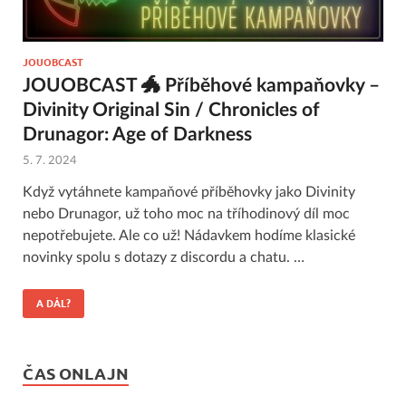
JOUOBCAST
JOUOBCAST 🐲 Příběhové kampaňovky –
Divinity Original Sin / Chronicles of
Drunagor: Age of Darkness
5. 7. 2024
Když vytáhnete kampaňové příběhovky jako Divinity
nebo Drunagor, už toho moc na tříhodinový díl moc
nepotřebujete. Ale co už! Nádavkem hodíme klasické
novinky spolu s dotazy z discordu a chatu. …
A DÁL?
ČAS ONLAJN