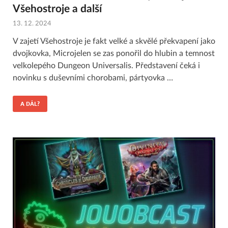
Všehostroje a další
13. 12. 2024
V zajetí Všehostroje je fakt velké a skvělé překvapení jako
dvojkovka, Microjelen se zas ponořil do hlubin a temnost
velkolepého Dungeon Universalis. Představení čeká i
novinku s duševními chorobami, pártyovka …
A DÁL?