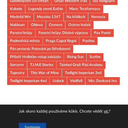
Gloomhaven: Lví chřtán
Great Western Trail
ISS Vanguard
Kolonie
Legendy země Euthie
Mars: Teraformace
Medvěd Wrr
Messina 1347
Na křídlech
Nemesis
Nukleum
Obleva
Osmero
Ostrov koček
Panství hrůzy
Panství hrůzy: Děsivé výpravy
Pax Pamir
Podmořská města
Praga Caput Regni
Pustina
Pán prstenů: Putování po Středozemi
Příšeří: Hrdinům vstup zakázán
Rising Sun
Scythe
Sorcerer
T.I.M.E Stories
Tainted Grail: Pád Avalonu
Tapestry
This War of Mine
Twilight Imperium 3ed
Twilight Imperium 4ed
Unlock
Voidfall
Věc: Desková hra
Jak skoro každej používáme kůkís. Chcete vědět
víc
?
Copyright © 2026
JOUOB
.
Souhlasim