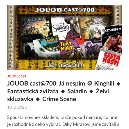
JOUOBCAST
JOUOB.cast@700: Já nespím 💠 Kinghill 🔸
Fantastická zvířata 🔸 Saladin 🔸 Želví
skluzavka 🔸 Crime Scene
10. 2. 2023
Spousta novinek skladem, takže pokud nemáte, co hrát
je rozhodně z čeho vybírat. Díky Mírašovi jsme zavítali s