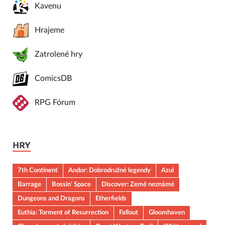
Kavenu
Hrajeme
Zatrolené hry
ComicsDB
RPG Fórum
HRY
7th Continent
Andor: Dobrodružné legendy
Azul
Barrage
Bossin' Space
Discover: Země neznámé
Dungeons and Dragons
Etherfields
Euthia: Torment of Resurrection
Fallout
Gloomhaven