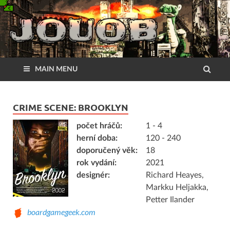
MAIN MENU
CRIME SCENE: BROOKLYN
počet hráčů:
1 - 4
herní doba:
120 - 240
doporučený věk:
18
rok vydání:
2021
designér:
Richard Heayes,
Markku Heljakka,
Petter Ilander
boardgamegeek.com