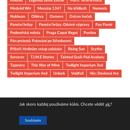
Kolonie
Legendy země Euthie
Mars: Teraformace
Medvěd Wrr
Messina 1347
Na křídlech
Nemesis
Nukleum
Obleva
Osmero
Ostrov koček
Panství hrůzy
Panství hrůzy: Děsivé výpravy
Pax Pamir
Podmořská města
Praga Caput Regni
Pustina
Pán prstenů: Putování po Středozemi
Příšeří: Hrdinům vstup zakázán
Rising Sun
Scythe
Sorcerer
T.I.M.E Stories
Tainted Grail: Pád Avalonu
Tapestry
This War of Mine
Twilight Imperium 3ed
Twilight Imperium 4ed
Unlock
Voidfall
Věc: Desková hra
Jak skoro každej používáme kůkís. Chcete vědět
víc
?
Copyright © 2026
JOUOB
.
Souhlasim
Powered by
WordPress
and
HitMag
.