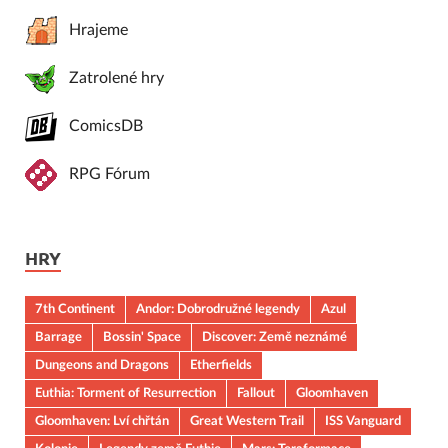
Hrajeme
Zatrolené hry
ComicsDB
RPG Fórum
HRY
7th Continent
Andor: Dobrodružné legendy
Azul
Barrage
Bossin' Space
Discover: Země neznámé
Dungeons and Dragons
Etherfields
Euthia: Torment of Resurrection
Fallout
Gloomhaven
Gloomhaven: Lví chřtán
Great Western Trail
ISS Vanguard