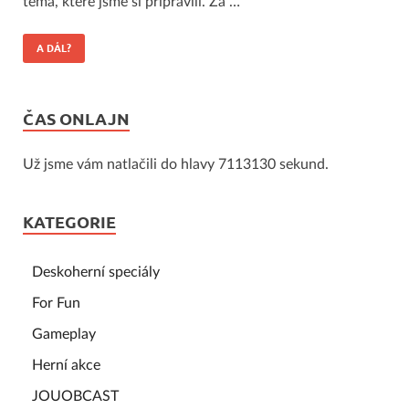
téma, které jsme si připravili. Za …
A DÁL?
ČAS ONLAJN
Už jsme vám natlačili do hlavy 7113130 sekund.
KATEGORIE
Deskoherní speciály
For Fun
Gameplay
Herní akce
JOUOBCAST