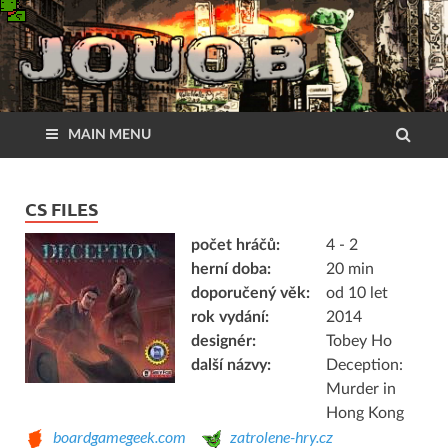
MAIN MENU
CS FILES
počet hráčů:
4 - 2
herní doba:
20 min
doporučený věk:
od 10 let
rok vydání:
2014
designér:
Tobey Ho
další názvy:
Deception:
Murder in
Hong Kong
boardgamegeek.com
zatrolene-hry.cz