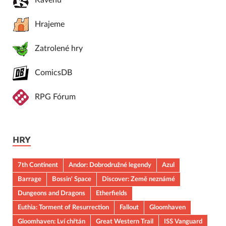
Kavenu
Hrajeme
Zatrolené hry
ComicsDB
RPG Fórum
HRY
7th Continent
Andor: Dobrodružné legendy
Azul
Barrage
Bossin' Space
Discover: Země neznámé
Dungeons and Dragons
Etherfields
Euthia: Torment of Resurrection
Fallout
Gloomhaven
Gloomhaven: Lví chřtán
Great Western Trail
ISS Vanguard