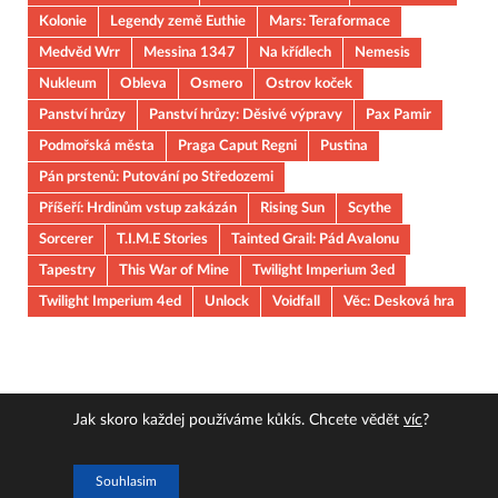
Kolonie
Legendy země Euthie
Mars: Teraformace
Medvěd Wrr
Messina 1347
Na křídlech
Nemesis
Nukleum
Obleva
Osmero
Ostrov koček
Panství hrůzy
Panství hrůzy: Děsivé výpravy
Pax Pamir
Podmořská města
Praga Caput Regni
Pustina
Pán prstenů: Putování po Středozemi
Příšeří: Hrdinům vstup zakázán
Rising Sun
Scythe
Sorcerer
T.I.M.E Stories
Tainted Grail: Pád Avalonu
Tapestry
This War of Mine
Twilight Imperium 3ed
Twilight Imperium 4ed
Unlock
Voidfall
Věc: Desková hra
Jak skoro každej používáme kůkís. Chcete vědět
víc
?
Copyright © 2026
JOUOB
.
Souhlasim
Powered by
WordPress
and
HitMag
.