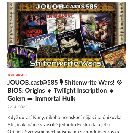
JOUOBCAST
JOUOB.cast@585 🎙 Shitenwrite Wars! 💠
BIOS: Origins 🔸 Twilight Inscription 🔸
Golem ✒️ Immortal Hulk
22. 4. 2022
Když dorazí Kuny, nikoho nezaskočí nějaká ta únikovka.
Ale jinak máme v zásobě jednoho Euklunda a jeho
Origins. Syrovými mechanismy mu sekunduje eurovka