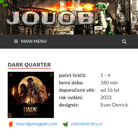
MAIN MENU
DARK QUARTER
počet hráčů:
1 - 4
herní doba:
180 min
doporučený věk:
od 16 let
rok vydání:
2023
designér:
Evan Derrick
boardgamegeek.com
zatrolene-hry.cz