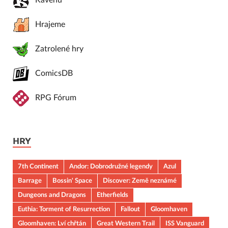
Kavenu
Hrajeme
Zatrolené hry
ComicsDB
RPG Fórum
HRY
7th Continent
Andor: Dobrodružné legendy
Azul
Barrage
Bossin' Space
Discover: Země neznámé
Dungeons and Dragons
Etherfields
Euthia: Torment of Resurrection
Fallout
Gloomhaven
Gloomhaven: Lví chřtán
Great Western Trail
ISS Vanguard