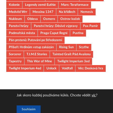
Kolonie
Legendy země Euthie
Mars: Teraformace
Medvěd Wrr
Messina 1347
Na křídlech
Nemesis
Nukleum
Obleva
Osmero
Ostrov koček
Panství hrůzy
Panství hrůzy: Děsivé výpravy
Pax Pamir
Podmořská města
Praga Caput Regni
Pustina
Pán prstenů: Putování po Středozemi
Příšeří: Hrdinům vstup zakázán
Rising Sun
Scythe
Sorcerer
T.I.M.E Stories
Tainted Grail: Pád Avalonu
Tapestry
This War of Mine
Twilight Imperium 3ed
Twilight Imperium 4ed
Unlock
Voidfall
Věc: Desková hra
Jak skoro každej používáme kůkís. Chcete vědět
víc
?
Copyright © 2026
JOUOB
.
Souhlasim
Powered by
WordPress
and
HitMag
.