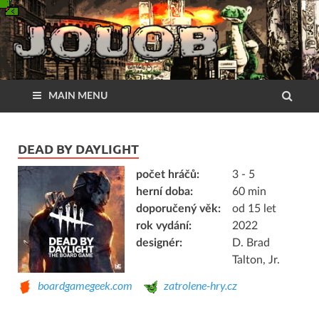
MAIN MENU
DEAD BY DAYLIGHT
počet hráčů:
3 - 5
herní doba:
60 min
doporučený věk:
od 15 let
rok vydání:
2022
designér:
D. Brad
Talton, Jr.
boardgamegeek.com
zatrolene-hry.cz