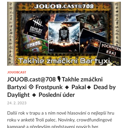
JOUOBCAST
JOUOB.cast@708 🎙 Takhle zmáčkni
Bartyxi 💠 Frostpunk 🔸 Pakal🔸 Dead by
Daylight 🔸 Poslední úder
24. 2. 2023
Další rok v trapu a s ním nové hlasování o nejlepší hru
roku v anketě Trolí palec. Novinky, crowdfundingové
kampaně a především představení nových her.