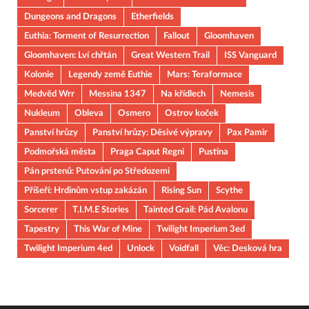
Dungeons and Dragons
Etherfields
Euthia: Torment of Resurrection
Fallout
Gloomhaven
Gloomhaven: Lví chřtán
Great Western Trail
ISS Vanguard
Kolonie
Legendy země Euthie
Mars: Teraformace
Medvěd Wrr
Messina 1347
Na křídlech
Nemesis
Nukleum
Obleva
Osmero
Ostrov koček
Panství hrůzy
Panství hrůzy: Děsivé výpravy
Pax Pamir
Podmořská města
Praga Caput Regni
Pustina
Pán prstenů: Putování po Středozemi
Příšeří: Hrdinům vstup zakázán
Rising Sun
Scythe
Sorcerer
T.I.M.E Stories
Tainted Grail: Pád Avalonu
Tapestry
This War of Mine
Twilight Imperium 3ed
Twilight Imperium 4ed
Unlock
Voidfall
Věc: Desková hra