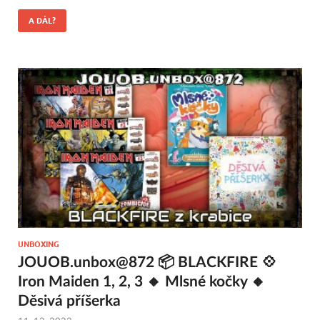
A DÁL?
UNBOXING
JOUOB.unbox@872 📦 BLACKFIRE 💠
Iron Maiden 1, 2, 3 🔸 Mlsné kočky 🔸
Děsivá příšerka