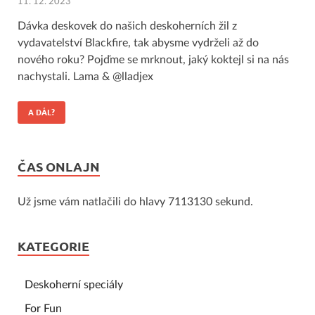
11. 12. 2023
Dávka deskovek do našich deskoherních žil z
vydavatelství Blackfire, tak abysme vydrželi až do
nového roku? Pojďme se mrknout, jaký koktejl si na nás
nachystali. Lama & @lladjex
A DÁL?
ČAS ONLAJN
Už jsme vám natlačili do hlavy 7113130 sekund.
KATEGORIE
Deskoherní speciály
For Fun