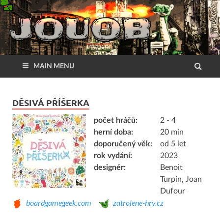
MAIN MENU
DĚSIVÁ PŘÍŠERKA
počet hráčů:
2 - 4
herní doba:
20 min
doporučený věk:
od 5 let
rok vydání:
2023
designér:
Benoit
Turpin, Joan
Dufour
boardgamegeek.com
zatrolene-hry.cz