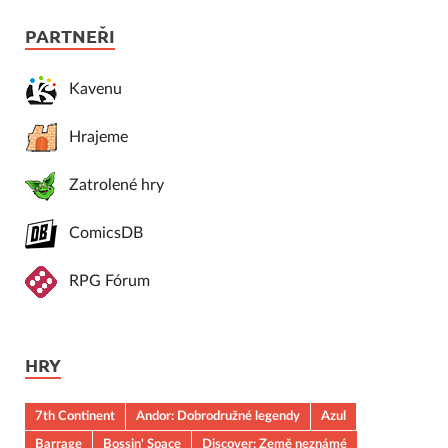
PARTNEŘI
Kavenu
Hrajeme
Zatrolené hry
ComicsDB
RPG Fórum
HRY
7th Continent
Andor: Dobrodružné legendy
Azul
Barrage
Bossin' Space
Discover: Země neznámé