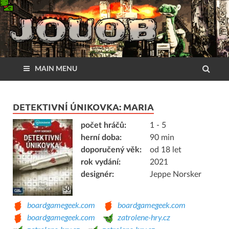
MAIN MENU
DETEKTIVNÍ ÚNIKOVKA: MARIA
počet hráčů:
1 - 5
herní doba:
90 min
doporučený věk:
od 18 let
rok vydání:
2021
designér:
Jeppe Norsker
boardgamegeek.com
boardgamegeek.com
boardgamegeek.com
zatrolene-hry.cz