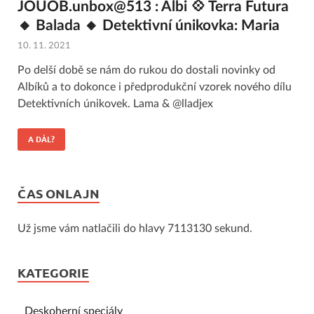
JOUOB.unbox@513 : Albi 💠 Terra Futura
🔸 Balada 🔸 Detektivní únikovka: Maria
10. 11. 2021
Po delší době se nám do rukou do dostali novinky od
Albíků a to dokonce i předprodukční vzorek nového dílu
Detektivních únikovek. Lama & @lladjex
A DÁL?
ČAS ONLAJN
Už jsme vám natlačili do hlavy 7113130 sekund.
KATEGORIE
Deskoherní speciály