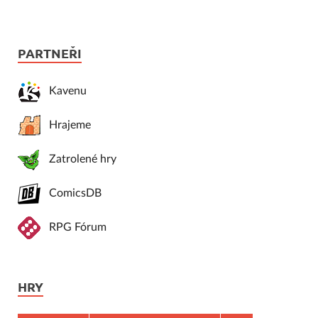
PARTNEŘI
Kavenu
Hrajeme
Zatrolené hry
ComicsDB
RPG Fórum
HRY