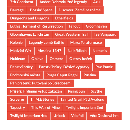
7th Continent
Andor: Dobrodružné legendy
Azul
Barrage
Bossin' Space
Discover: Země neznámé
Dungeons and Dragons
Etherfields
Euthia: Torment of Resurrection
Fallout
Gloomhaven
Gloomhaven: Lví chřtán
Great Western Trail
ISS Vanguard
Kolonie
Legendy země Euthie
Mars: Teraformace
Medvěd Wrr
Messina 1347
Na křídlech
Nemesis
Nukleum
Obleva
Osmero
Ostrov koček
Panství hrůzy
Panství hrůzy: Děsivé výpravy
Pax Pamir
Podmořská města
Praga Caput Regni
Pustina
Pán prstenů: Putování po Středozemi
Příšeří: Hrdinům vstup zakázán
Rising Sun
Scythe
Sorcerer
T.I.M.E Stories
Tainted Grail: Pád Avalonu
Tapestry
This War of Mine
Twilight Imperium 3ed
Twilight Imperium 4ed
Unlock
Voidfall
Věc: Desková hra