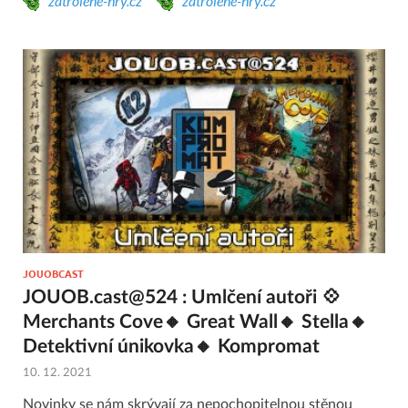
zatrolene-hry.cz
zatrolene-hry.cz
JOUOBCAST
JOUOB.cast@524 : Umlčení autoři 💠
Merchants Cove🔸 Great Wall🔸 Stella🔸
Detektivní únikovka🔸 Kompromat
10. 12. 2021
Novinky se nám skrývají za nepochopitelnou stěnou