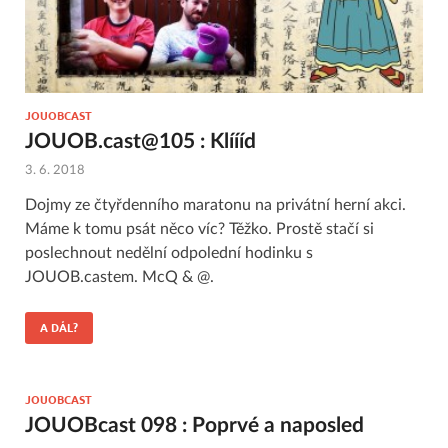
JOUOBCAST
JOUOB.cast@105 : Klíííd
3. 6. 2018
Dojmy ze čtyřdenního maratonu na privátní herní akci.
Máme k tomu psát něco víc? Těžko. Prostě stačí si
poslechnout nedělní odpolední hodinku s
JOUOB.castem. McQ & @.
A DÁL?
JOUOBCAST
JOUOBcast 098 : Poprvé a naposled