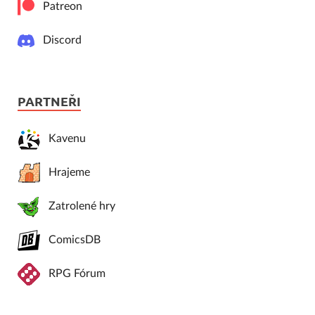
Patreon
Discord
PARTNEŘI
Kavenu
Hrajeme
Zatrolené hry
ComicsDB
RPG Fórum