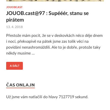
JOUOBCAST
JOUOB.cast@97 : Supééér, stanu se
pirátem
13. 4. 2018
Přestože mám pocit, že se v deskovkách něco děje dnem
i nocí, překvapivě na pátek jsme zas tolik věcí na
povídání nenashromáždili. Ale to je dobře, protože taky
někdy musíme …
A DÁL?
ČAS ONLAJN
Už jsme vám natlačili do hlavy 7127719 sekund.