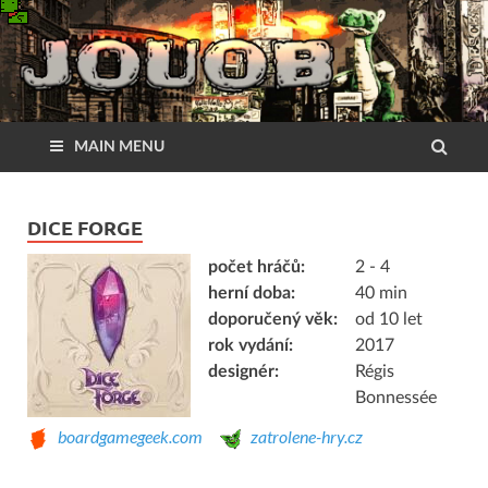
MAIN MENU
DICE FORGE
počet hráčů:
2 - 4
herní doba:
40 min
doporučený věk:
od 10 let
rok vydání:
2017
designér:
Régis
Bonnessée
boardgamegeek.com
zatrolene-hry.cz