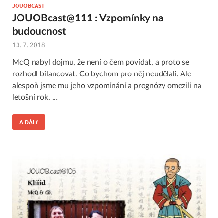
JOUOBCAST
JOUOBcast@111 : Vzpomínky na
budoucnost
13. 7. 2018
McQ nabyl dojmu, že není o čem povídat, a proto se
rozhodl bilancovat. Co bychom pro něj neudělali. Ale
alespoň jsme mu jeho vzpomínání a prognózy omezili na
letošní rok. …
A DÁL?