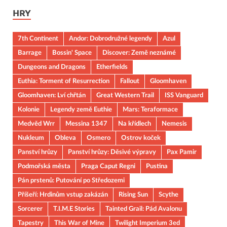
HRY
7th Continent
Andor: Dobrodružné legendy
Azul
Barrage
Bossin' Space
Discover: Země neznámé
Dungeons and Dragons
Etherfields
Euthia: Torment of Resurrection
Fallout
Gloomhaven
Gloomhaven: Lví chřtán
Great Western Trail
ISS Vanguard
Kolonie
Legendy země Euthie
Mars: Teraformace
Medvěd Wrr
Messina 1347
Na křídlech
Nemesis
Nukleum
Obleva
Osmero
Ostrov koček
Panství hrůzy
Panství hrůzy: Děsivé výpravy
Pax Pamir
Podmořská města
Praga Caput Regni
Pustina
Pán prstenů: Putování po Středozemi
Příšeří: Hrdinům vstup zakázán
Rising Sun
Scythe
Sorcerer
T.I.M.E Stories
Tainted Grail: Pád Avalonu
Tapestry
This War of Mine
Twilight Imperium 3ed