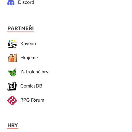
Discord
PARTNEŘI
Kavenu
Hrajeme
Zatrolené hry
ComicsDB
RPG Fórum
HRY