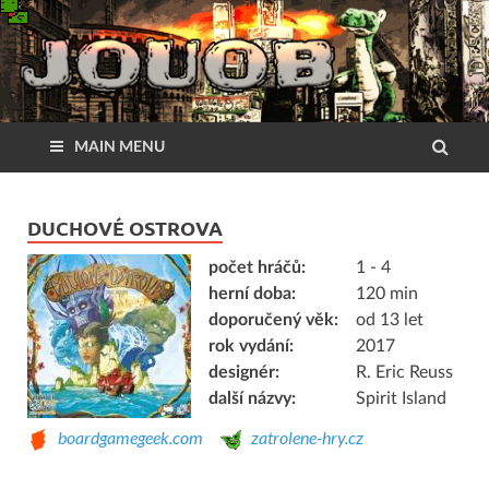
MAIN MENU
DUCHOVÉ OSTROVA
počet hráčů:
1 - 4
herní doba:
120 min
doporučený věk:
od 13 let
rok vydání:
2017
designér:
R. Eric Reuss
další názvy:
Spirit Island
boardgamegeek.com
zatrolene-hry.cz