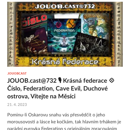
JOUOBCAST
JOUOB.cast@732 🎙 Krásná federace 💠
Číslo, Federation, Cave Evil, Duchové
ostrova, Vítejte na Měsíci
21. 4. 2023
Pominu-li Oskarovu snahu vás přesvědčit o jeho
morousovosti a lásce ke kočkám, tak hlavním trhákem je
parádní eurovka Federation s originálním zpracováním