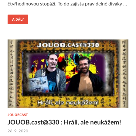
čtyřhodinovou stopáží. To do zajista pravidelné diváky …
A DÁL?
JOUOBCAST
JOUOB.cast@330 : Hráli, ale neukážem!
26. 9. 2020