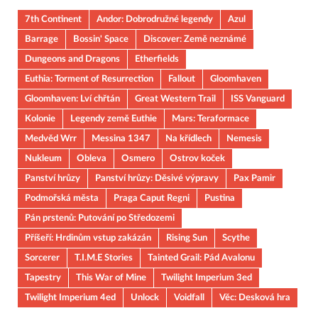
7th Continent
Andor: Dobrodružné legendy
Azul
Barrage
Bossin' Space
Discover: Země neznámé
Dungeons and Dragons
Etherfields
Euthia: Torment of Resurrection
Fallout
Gloomhaven
Gloomhaven: Lví chřtán
Great Western Trail
ISS Vanguard
Kolonie
Legendy země Euthie
Mars: Teraformace
Medvěd Wrr
Messina 1347
Na křídlech
Nemesis
Nukleum
Obleva
Osmero
Ostrov koček
Panství hrůzy
Panství hrůzy: Děsivé výpravy
Pax Pamir
Podmořská města
Praga Caput Regni
Pustina
Pán prstenů: Putování po Středozemi
Příšeří: Hrdinům vstup zakázán
Rising Sun
Scythe
Sorcerer
T.I.M.E Stories
Tainted Grail: Pád Avalonu
Tapestry
This War of Mine
Twilight Imperium 3ed
Twilight Imperium 4ed
Unlock
Voidfall
Věc: Desková hra