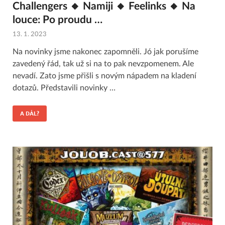
Challengers 🔸 Namiji 🔸 Feelinks 🔸 Na
louce: Po proudu …
13. 1. 2023
Na novinky jsme nakonec zapomněli. Jó jak porušíme
zavedený řád, tak už si na to pak nevzpomenem. Ale
nevadí. Zato jsme přišli s novým nápadem na kladení
dotazů. Představili novinky …
A DÁL?