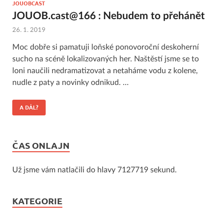
JOUOBCAST
JOUOB.cast@166 : Nebudem to přehánět
26. 1. 2019
Moc dobře si pamatuji loňské ponovoroční deskoherní
sucho na scéně lokalizovaných her. Naštěstí jsme se to
loni naučili nedramatizovat a netaháme vodu z kolene,
nudle z paty a novinky odnikud. …
A DÁL?
ČAS ONLAJN
Už jsme vám natlačili do hlavy 7127719 sekund.
KATEGORIE