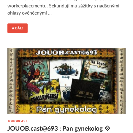
workerplacementu. Sekundují mu zážitky s nadšenými
ohlasy ověnčenými …
A DÁL?
JOUOBCAST
JOUOB.cast@693 : Pan gynekolog 💠