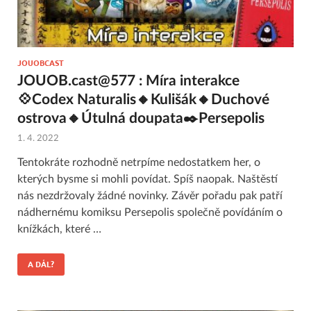
JOUOBCAST
JOUOB.cast@577 : Míra interakce
💠Codex Naturalis🔸Kulišák🔸Duchové
ostrova🔸Útulná doupata✒️Persepolis
1. 4. 2022
Tentokráte rozhodně netrpíme nedostatkem her, o
kterých bysme si mohli povídat. Spíš naopak. Naštěstí
nás nezdržovaly žádné novinky. Závěr pořadu pak patří
nádhernému komiksu Persepolis společně povídáním o
knížkách, které …
A DÁL?