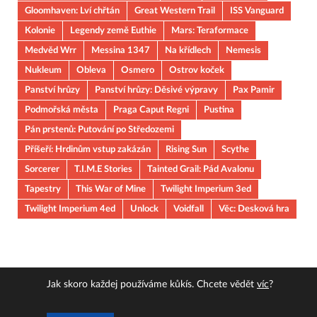
Gloomhaven: Lví chřtán
Great Western Trail
ISS Vanguard
Kolonie
Legendy země Euthie
Mars: Teraformace
Medvěd Wrr
Messina 1347
Na křídlech
Nemesis
Nukleum
Obleva
Osmero
Ostrov koček
Panství hrůzy
Panství hrůzy: Děsivé výpravy
Pax Pamir
Podmořská města
Praga Caput Regni
Pustina
Pán prstenů: Putování po Středozemi
Příšeří: Hrdinům vstup zakázán
Rising Sun
Scythe
Sorcerer
T.I.M.E Stories
Tainted Grail: Pád Avalonu
Tapestry
This War of Mine
Twilight Imperium 3ed
Twilight Imperium 4ed
Unlock
Voidfall
Věc: Desková hra
Jak skoro každej používáme kůkís. Chcete vědět
víc
?
Copyright © 2026
JOUOB
.