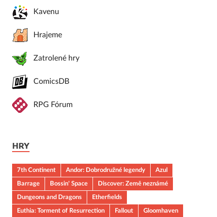
Kavenu
Hrajeme
Zatrolené hry
ComicsDB
RPG Fórum
HRY
7th Continent
Andor: Dobrodružné legendy
Azul
Barrage
Bossin' Space
Discover: Země neznámé
Dungeons and Dragons
Etherfields
Euthia: Torment of Resurrection
Fallout
Gloomhaven