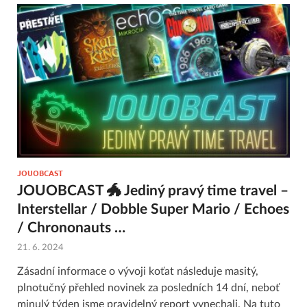
JOUOBCAST
JOUOBCAST 🐲 Jediný pravý time travel –
Interstellar / Dobble Super Mario / Echoes
/ Chrononauts …
21. 6. 2024
Zásadní informace o vývoji koťat následuje masitý,
plnotučný přehled novinek za posledních 14 dní, neboť
minulý týden jsme pravidelný report vynechali. Na tuto