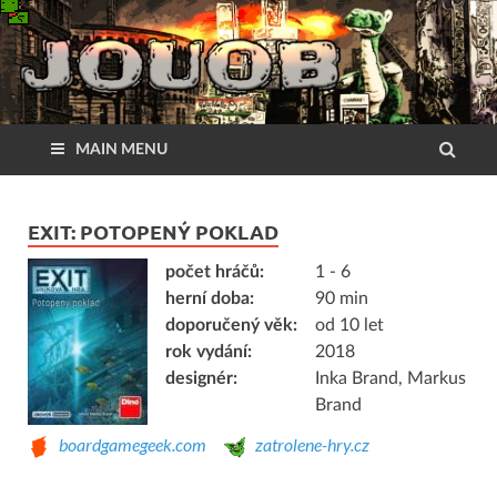
MAIN MENU
EXIT: POTOPENÝ POKLAD
počet hráčů:
1 - 6
herní doba:
90 min
doporučený věk:
od 10 let
rok vydání:
2018
designér:
Inka Brand, Markus
Brand
boardgamegeek.com
zatrolene-hry.cz