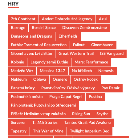
HRY
7th Continent
Andor: Dobrodružné legendy
Azul
Barrage
Bossin' Space
Discover: Země neznámé
Dungeons and Dragons
Etherfields
Euthia: Torment of Resurrection
Fallout
Gloomhaven
Gloomhaven: Lví chřtán
Great Western Trail
ISS Vanguard
Kolonie
Legendy země Euthie
Mars: Teraformace
Medvěd Wrr
Messina 1347
Na křídlech
Nemesis
Nukleum
Obleva
Osmero
Ostrov koček
Panství hrůzy
Panství hrůzy: Děsivé výpravy
Pax Pamir
Podmořská města
Praga Caput Regni
Pustina
Pán prstenů: Putování po Středozemi
Příšeří: Hrdinům vstup zakázán
Rising Sun
Scythe
Sorcerer
T.I.M.E Stories
Tainted Grail: Pád Avalonu
Tapestry
This War of Mine
Twilight Imperium 3ed