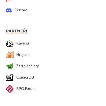
Discord
PARTNEŘI
Kavenu
Hrajeme
Zatrolené hry
ComicsDB
RPG Fórum