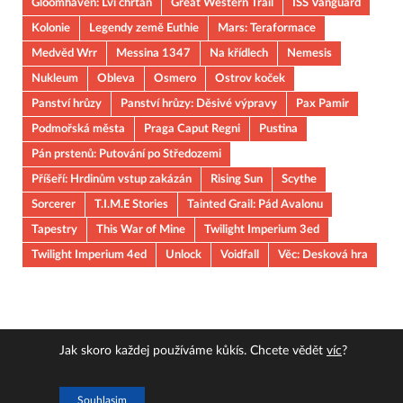
Gloomhaven: Lví chřtán
Great Western Trail
ISS Vanguard
Kolonie
Legendy země Euthie
Mars: Teraformace
Medvěd Wrr
Messina 1347
Na křídlech
Nemesis
Nukleum
Obleva
Osmero
Ostrov koček
Panství hrůzy
Panství hrůzy: Děsivé výpravy
Pax Pamir
Podmořská města
Praga Caput Regni
Pustina
Pán prstenů: Putování po Středozemi
Příšeří: Hrdinům vstup zakázán
Rising Sun
Scythe
Sorcerer
T.I.M.E Stories
Tainted Grail: Pád Avalonu
Tapestry
This War of Mine
Twilight Imperium 3ed
Twilight Imperium 4ed
Unlock
Voidfall
Věc: Desková hra
Jak skoro každej používáme kůkís. Chcete vědět
víc
?
Copyright © 2026
JOUOB
.
Souhlasim