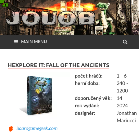
MAIN MENU
HEXPLORE IT: FALL OF THE ANCIENTS
počet hráčů:
1 - 6
herní doba:
240 -
1200
doporučený věk:
14
rok vydání:
2024
designér:
Jonathan
Mariucci
boardgamegeek.com