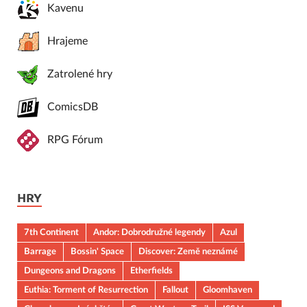
Kavenu
Hrajeme
Zatrolené hry
ComicsDB
RPG Fórum
HRY
7th Continent
Andor: Dobrodružné legendy
Azul
Barrage
Bossin' Space
Discover: Země neznámé
Dungeons and Dragons
Etherfields
Euthia: Torment of Resurrection
Fallout
Gloomhaven