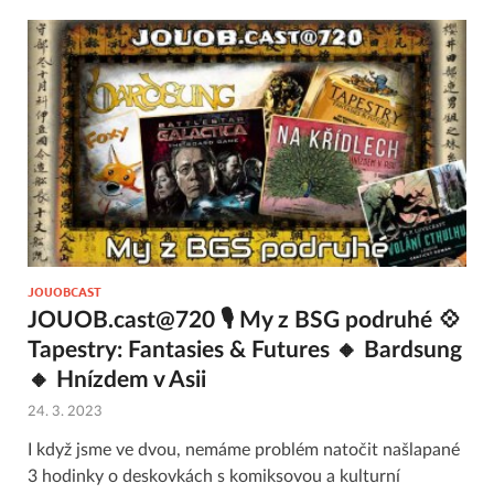
JOUOBCAST
JOUOB.cast@720 🎙 My z BSG podruhé 💠
Tapestry: Fantasies & Futures 🔸 Bardsung
🔸 Hnízdem v Asii
24. 3. 2023
I když jsme ve dvou, nemáme problém natočit našlapané
3 hodinky o deskovkách s komiksovou a kulturní