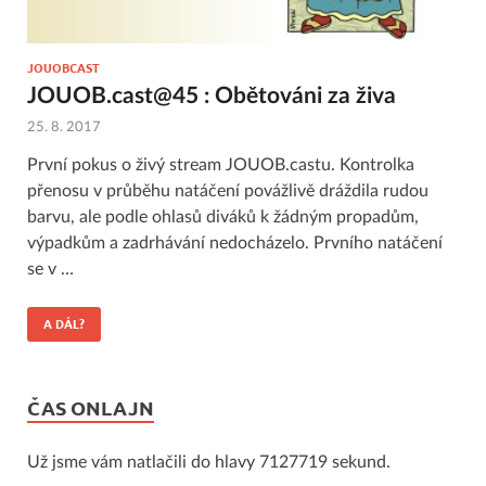
JOUOBCAST
JOUOB.cast@45 : Obětováni za živa
25. 8. 2017
První pokus o živý stream JOUOB.castu. Kontrolka
přenosu v průběhu natáčení povážlivě dráždila rudou
barvu, ale podle ohlasů diváků k žádným propadům,
výpadkům a zadrhávání nedocházelo. Prvního natáčení
se v …
A DÁL?
ČAS ONLAJN
Už jsme vám natlačili do hlavy 7127719 sekund.