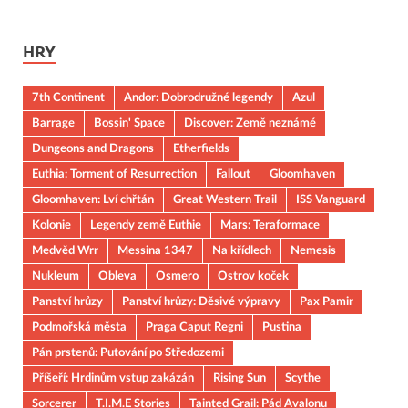
HRY
7th Continent
Andor: Dobrodružné legendy
Azul
Barrage
Bossin' Space
Discover: Země neznámé
Dungeons and Dragons
Etherfields
Euthia: Torment of Resurrection
Fallout
Gloomhaven
Gloomhaven: Lví chřtán
Great Western Trail
ISS Vanguard
Kolonie
Legendy země Euthie
Mars: Teraformace
Medvěd Wrr
Messina 1347
Na křídlech
Nemesis
Nukleum
Obleva
Osmero
Ostrov koček
Panství hrůzy
Panství hrůzy: Děsivé výpravy
Pax Pamir
Podmořská města
Praga Caput Regni
Pustina
Pán prstenů: Putování po Středozemi
Příšeří: Hrdinům vstup zakázán
Rising Sun
Scythe
Sorcerer
T.I.M.E Stories
Tainted Grail: Pád Avalonu