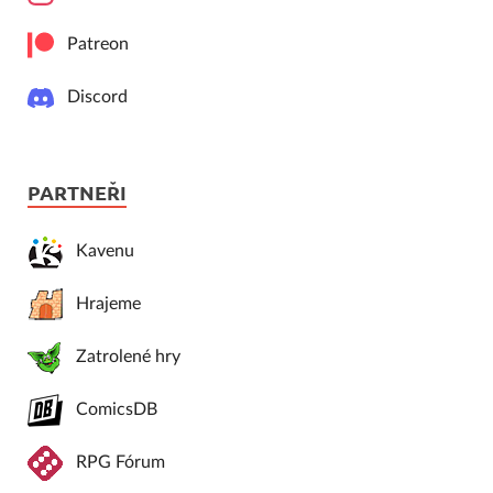
Patreon
Discord
PARTNEŘI
Kavenu
Hrajeme
Zatrolené hry
ComicsDB
RPG Fórum