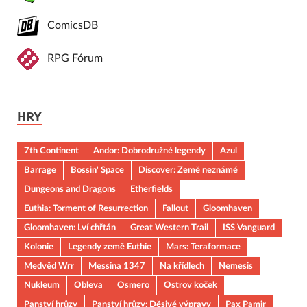
ComicsDB
RPG Fórum
HRY
7th Continent
Andor: Dobrodružné legendy
Azul
Barrage
Bossin' Space
Discover: Země neznámé
Dungeons and Dragons
Etherfields
Euthia: Torment of Resurrection
Fallout
Gloomhaven
Gloomhaven: Lví chřtán
Great Western Trail
ISS Vanguard
Kolonie
Legendy země Euthie
Mars: Teraformace
Medvěd Wrr
Messina 1347
Na křídlech
Nemesis
Nukleum
Obleva
Osmero
Ostrov koček
Panství hrůzy
Panství hrůzy: Děsivé výpravy
Pax Pamir