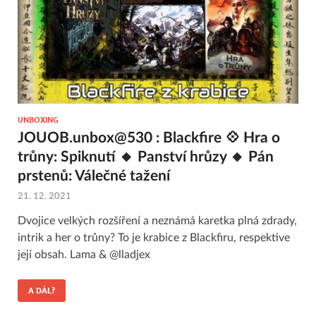
UNBOXING
JOUOB.unbox@530 : Blackfire 💠 Hra o
trůny: Spiknutí 🔸 Panství hrůzy 🔸 Pán
prstenů: Válečné tažení
21. 12. 2021
Dvojice velkých rozšíření a neznámá karetka plná zdrady,
intrik a her o trůny? To je krabice z Blackfiru, respektive
její obsah. Lama & @lladjex
A DÁL?