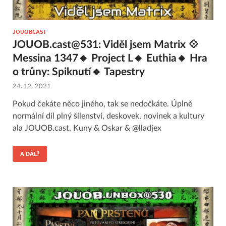
JOUOBCAST
JOUOB.cast@531: Viděl jsem Matrix 💠
Messina 1347🔸 Project L🔸 Euthia🔸 Hra
o trůny: Spiknutí🔸 Tapestry
24. 12. 2021
Pokud čekáte něco jiného, tak se nedočkáte. Úplně
normální díl plný šílenství, deskovek, novinek a kultury
ala JOUOB.cast. Kuny & Oskar & @lladjex
A DÁL?