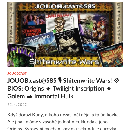
JOUOBCAST
JOUOB.cast@585 🎙 Shitenwrite Wars! 💠
BIOS: Origins 🔸 Twilight Inscription 🔸
Golem ✒️ Immortal Hulk
22. 4. 2022
Když dorazí Kuny, nikoho nezaskočí nějaká ta únikovka.
Ale jinak máme v zásobě jednoho Euklunda a jeho
Origins. Syrovými mechanismy mu sekunduje eurovka