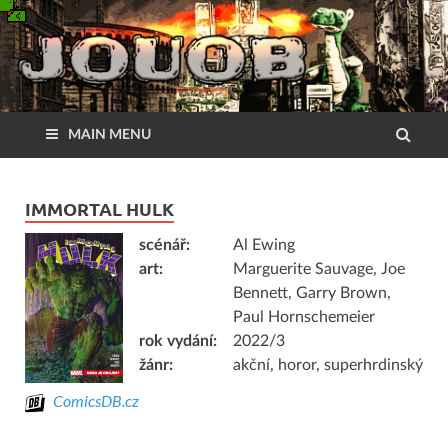
MAIN MENU
IMMORTAL HULK
scénář:
Al Ewing
art:
Marguerite Sauvage, Joe
Bennett, Garry Brown,
Paul Hornschemeier
rok vydání:
2022/3
žánr:
akční, horor, superhrdinský
ComicsDB.cz