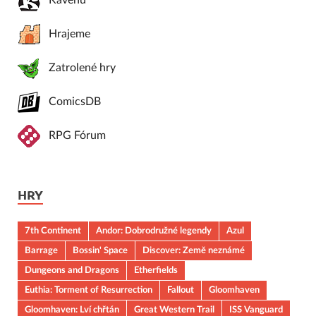
Kavenu
Hrajeme
Zatrolené hry
ComicsDB
RPG Fórum
HRY
7th Continent
Andor: Dobrodružné legendy
Azul
Barrage
Bossin' Space
Discover: Země neznámé
Dungeons and Dragons
Etherfields
Euthia: Torment of Resurrection
Fallout
Gloomhaven
Gloomhaven: Lví chřtán
Great Western Trail
ISS Vanguard