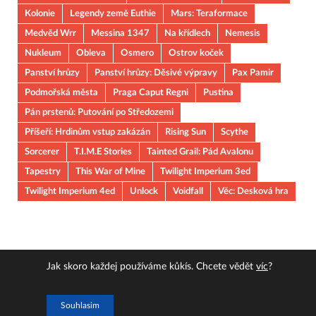
Kolonie
Legendy země Euthie
Mars: Teraformace
Medvěd Wrr
Messina 1347
Na křídlech
Nemesis
Nukleum
Obleva
Osmero
Ostrov koček
Panství hrůzy
Panství hrůzy: Děsivé výpravy
Pax Pamir
Podmořská města
Praga Caput Regni
Pustina
Pán prstenů: Putování po Středozemi
Příšeří: Hrdinům vstup zakázán
Rising Sun
Scythe
Sorcerer
T.I.M.E Stories
Tainted Grail: Pád Avalonu
Tapestry
This War of Mine
Twilight Imperium 3ed
Twilight Imperium 4ed
Unlock
Voidfall
Věc: Desková hra
Jak skoro každej používáme kůkís. Chcete vědět
víc
?
Copyright © 2026
JOUOB
.
Souhlasim
Powered by
WordPress
and
HitMag
.