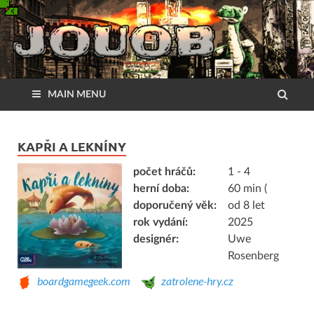
MAIN MENU
KAPŘI A LEKNÍNY
počet hráčů:
1 - 4
herní doba:
60 min (
doporučený věk:
od 8 let
rok vydání:
2025
designér:
Uwe
Rosenberg
boardgamegeek.com
zatrolene-hry.cz