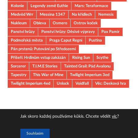
Kolonie
Legendy země Euthie
Mars: Teraformace
Medvěd Wrr
Messina 1347
Na křídlech
Nemesis
Nukleum
Obleva
Osmero
Ostrov koček
Panství hrůzy
Panství hrůzy: Děsivé výpravy
Pax Pamir
Podmořská města
Praga Caput Regni
Pustina
Pán prstenů: Putování po Středozemi
Příšeří: Hrdinům vstup zakázán
Rising Sun
Scythe
Sorcerer
T.I.M.E Stories
Tainted Grail: Pád Avalonu
Tapestry
This War of Mine
Twilight Imperium 3ed
Twilight Imperium 4ed
Unlock
Voidfall
Věc: Desková hra
Jak skoro každej používáme kůkís. Chcete vědět
víc
?
Copyright © 2026
JOUOB
.
Souhlasim
Powered by
WordPress
and
HitMag
.