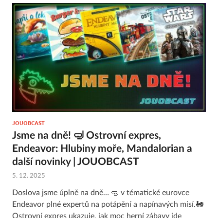
JOUOBCAST
Jsme na dně! 🤿 Ostrovní expres,
Endeavor: Hlubiny moře, Mandalorian a
další novinky | JOUOBCAST
5. 12. 2025
Doslova jsme úplně na dně… 🤿 v tématické eurovce
Endeavor plné expertů na potápění a napínavých misí.🚂
Ostrovní expres ukazuje, jak moc herní zábavy jde