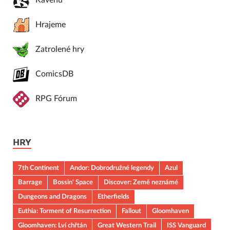
Kavenu
Hrajeme
Zatrolené hry
ComicsDB
RPG Fórum
HRY
7th Continent
Andor: Dobrodružné legendy
Azul
Barrage
Bossin' Space
Discover: Země neznámé
Dungeons and Dragons
Etherfields
Euthia: Torment of Resurrection
Fallout
Gloomhaven
Gloomhaven: Lví chřtán
Great Western Trail
ISS Vanguard