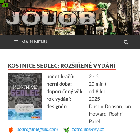
MAIN MENU
KOSTNICE SEDLEC: ROZŠÍŘENÉ VYDÁNÍ
počet hráčů:
2 - 5
herní doba:
20 min (
doporučený věk:
od 8 let
rok vydání:
2025
designér:
Dustin Dobson, Ian
Howard, Roshni
Patel
boardgamegeek.com
zatrolene-hry.cz