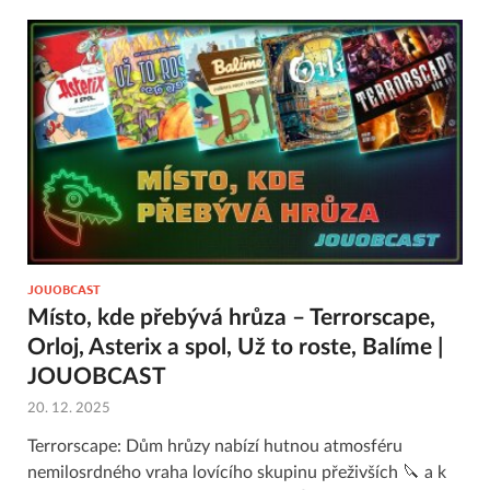
JOUOBCAST
Místo, kde přebývá hrůza – Terrorscape,
Orloj, Asterix a spol, Už to roste, Balíme |
JOUOBCAST
20. 12. 2025
Terrorscape: Dům hrůzy nabízí hutnou atmosféru
nemilosrdného vraha lovícího skupinu přeživších 🔪 a k