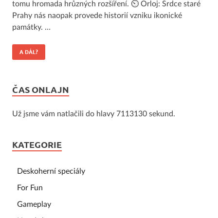
tomu hromada hrůzných rozšíření. ⏲ Orloj: Srdce staré
Prahy nás naopak provede historií vzniku ikonické
památky. …
A DÁL?
ČAS ONLAJN
Už jsme vám natlačili do hlavy 7113130 sekund.
KATEGORIE
Deskoherní speciály
For Fun
Gameplay