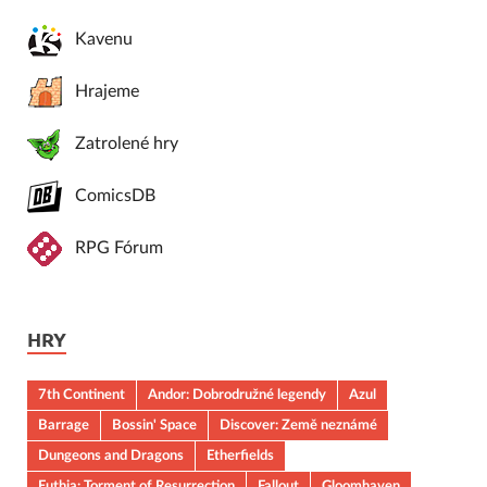
Kavenu
Hrajeme
Zatrolené hry
ComicsDB
RPG Fórum
HRY
7th Continent
Andor: Dobrodružné legendy
Azul
Barrage
Bossin' Space
Discover: Země neznámé
Dungeons and Dragons
Etherfields
Euthia: Torment of Resurrection
Fallout
Gloomhaven