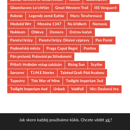
Gloomhaven: Lví chřtán
Great Western Trail
ISS Vanguard
Kolonie
Legendy země Euthie
Mars: Teraformace
Medvěd Wrr
Messina 1347
Na křídlech
Nemesis
Nukleum
Obleva
Osmero
Ostrov koček
Panství hrůzy
Panství hrůzy: Děsivé výpravy
Pax Pamir
Podmořská města
Praga Caput Regni
Pustina
Pán prstenů: Putování po Středozemi
Příšeří: Hrdinům vstup zakázán
Rising Sun
Scythe
Sorcerer
T.I.M.E Stories
Tainted Grail: Pád Avalonu
Tapestry
This War of Mine
Twilight Imperium 3ed
Twilight Imperium 4ed
Unlock
Voidfall
Věc: Desková hra
Jak skoro každej používáme kůkís. Chcete vědět
víc
?
Copyright © 2026
JOUOB
.