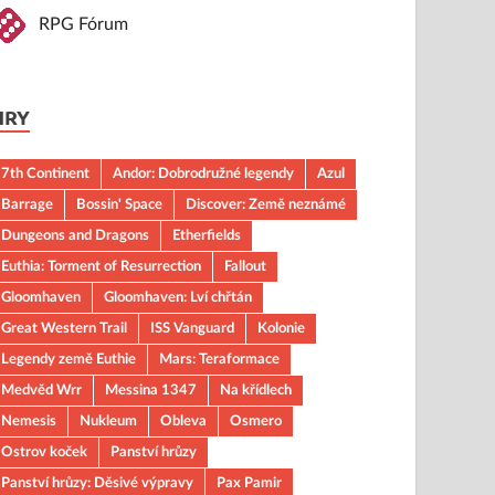
RPG Fórum
HRY
7th Continent
Andor: Dobrodružné legendy
Azul
Barrage
Bossin' Space
Discover: Země neznámé
Dungeons and Dragons
Etherfields
Euthia: Torment of Resurrection
Fallout
Gloomhaven
Gloomhaven: Lví chřtán
Great Western Trail
ISS Vanguard
Kolonie
Legendy země Euthie
Mars: Teraformace
Medvěd Wrr
Messina 1347
Na křídlech
Nemesis
Nukleum
Obleva
Osmero
Ostrov koček
Panství hrůzy
Panství hrůzy: Děsivé výpravy
Pax Pamir