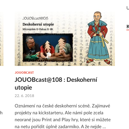
U
JOUOBCAST
JOUOBcast@108 : Deskoherní
utopie
22. 6. 2018
h
Oznámení na české deskoherní scéně. Zajímavé
ch
projekty na kickstarteru. Ale námi pole zcela
neorané jsou Print and Play hry, které si můžete
na netu pořídit úplně zadarmiko. A že nejde …