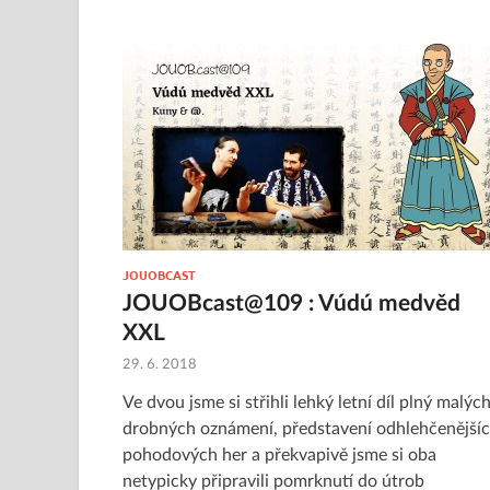
JOUOBCAST
JOUOBcast@109 : Vúdú medvěd
XXL
29. 6. 2018
Ve dvou jsme si střihli lehký letní díl plný malýc
drobných oznámení, představení odhlehčenější
pohodových her a překvapivě jsme si oba
netypicky připravili pomrknutí do útrob