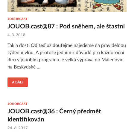
JOUOBCAST
JOUOB.cast@87 : Pod sněhem, ale štastni
4. 3. 2018
Tak a dost! Od teď už doufejme najedeme na pravidelnou
týdenní vlnu. A protože jedním z důvodů pro každoroční
díru v jouobím programu je velká výprava do Malenovic
na Beskydské …
A DÁL?
JOUOBCAST
JOUOB.cast@36 : Černý předmět
identifikován
24. 6. 2017