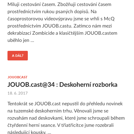
Miluji cestování časem. Zbožňuji cestování časem
prostřednictvím rukou psaných dopisů. Na
časoprostorovou videovýpravu jsme se vrhli s McQ
prostřednictvím JOUOB.castu. Zatímco nám mezi
dekrabizací Zombicide a klasičtějším JOUOB.castem
uběhlo jen …
A DÁL?
JOUOBCAST
JOUOB.cast@34 : Deskoherní rozborka
18. 6. 2017
Tentokrát se JOUOB.cast nepustil do přehledu novinek
na tuzemské deskoherním trhu. Věnovali jsme se
rozvahám nad deskovkami, které jsme schroupali během
čtyřdenní herní seance. V třiatřicítce jsme rozebrali
následující kousky. …