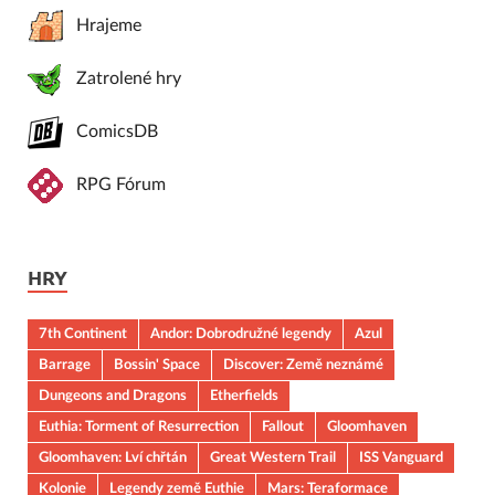
Hrajeme
Zatrolené hry
ComicsDB
RPG Fórum
HRY
7th Continent
Andor: Dobrodružné legendy
Azul
Barrage
Bossin' Space
Discover: Země neznámé
Dungeons and Dragons
Etherfields
Euthia: Torment of Resurrection
Fallout
Gloomhaven
Gloomhaven: Lví chřtán
Great Western Trail
ISS Vanguard
Kolonie
Legendy země Euthie
Mars: Teraformace