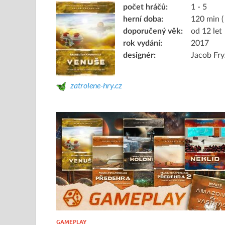
počet hráčů:
1 - 5
herní doba:
120 min (
doporučený věk:
od 12 let
rok vydání:
2017
designér:
Jacob Fry
zatrolene-hry.cz
GAMEPLAY