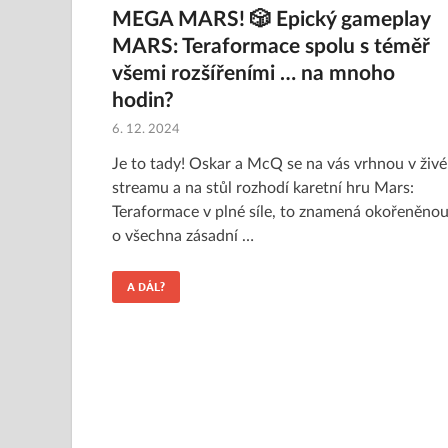
MEGA MARS! 🎲 Epický gameplay
MARS: Teraformace spolu s téměř
všemi rozšířeními … na mnoho
hodin?
6. 12. 2024
Je to tady! Oskar a McQ se na vás vrhnou v živ
streamu a na stůl rozhodí karetní hru Mars:
Teraformace v plné síle, to znamená okořeněno
o všechna zásadní …
A DÁL?