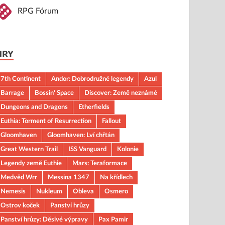
RPG Fórum
HRY
7th Continent
Andor: Dobrodružné legendy
Azul
Barrage
Bossin' Space
Discover: Země neznámé
Dungeons and Dragons
Etherfields
Euthia: Torment of Resurrection
Fallout
Gloomhaven
Gloomhaven: Lví chřtán
Great Western Trail
ISS Vanguard
Kolonie
Legendy země Euthie
Mars: Teraformace
Medvěd Wrr
Messina 1347
Na křídlech
Nemesis
Nukleum
Obleva
Osmero
Ostrov koček
Panství hrůzy
Panství hrůzy: Děsivé výpravy
Pax Pamir