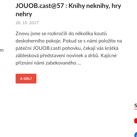
JOUOB.cast@57 : Knihy neknihy, hry
nehry
20. 10. 2017
Znovu jsme se rozkročili do několika koutů
deskoherního pokoje. Pokud se s námi položíte na
páteční JOUOB.castí pohovku, čekají vás krátká
ém
záblesková představení novinek a drbů. Kajícné
přiznání námi zabekovaného …
u
A DÁL?