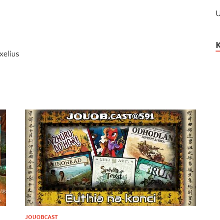
U
xelius
JOUOBCAST