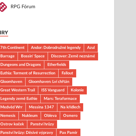
RPG Fórum
HRY
7th Continent
Andor: Dobrodružné legendy
Azul
Barrage
Bossin' Space
Discover: Země neznámé
Dungeons and Dragons
Etherfields
Euthia: Torment of Resurrection
Fallout
Gloomhaven
Gloomhaven: Lví chřtán
Great Western Trail
ISS Vanguard
Kolonie
Legendy země Euthie
Mars: Teraformace
Medvěd Wrr
Messina 1347
Na křídlech
Nemesis
Nukleum
Obleva
Osmero
Ostrov koček
Panství hrůzy
Panství hrůzy: Děsivé výpravy
Pax Pamir