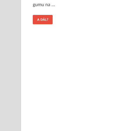
gumu na …
A DÁL?