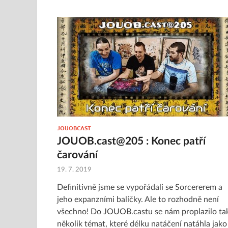
JOUOBCAST
JOUOB.cast@205 : Konec patří
čarování
19. 7. 2019
Definitivně jsme se vypořádali se Sorcererem a
jeho expanzními balíčky. Ale to rozhodně není
všechno! Do JOUOB.castu se nám proplazilo ta
několik témat, které délku natáčení natáhla jako