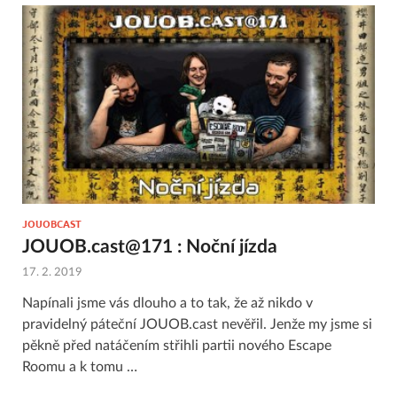
JOUOBCAST
JOUOB.cast@171 : Noční jízda
17. 2. 2019
Napínali jsme vás dlouho a to tak, že až nikdo v
pravidelný páteční JOUOB.cast nevěřil. Jenže my jsme si
pěkně před natáčením střihli partii nového Escape
Roomu a k tomu …