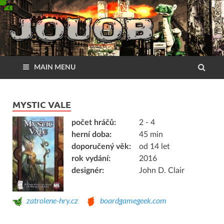
MAIN MENU
MYSTIC VALE
počet hráčů:
2 - 4
herní doba:
45 min
doporučený věk:
od 14 let
rok vydání:
2016
designér:
John D. Clair
zatrolene-hry.cz
boardgamegeek.com