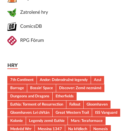
Zatrolené hry
ComicsDB
RPG Fórum
HRY
7th Continent
Andor: Dobrodružné legendy
Azul
Barrage
Bossin' Space
Discover: Země neznámé
Dungeons and Dragons
Etherfields
Euthia: Torment of Resurrection
Fallout
Gloomhaven
Gloomhaven: Lví chřtán
Great Western Trail
ISS Vanguard
Kolonie
Legendy země Euthie
Mars: Teraformace
Medvěd Wrr
Messina 1347
Na křídlech
Nemesis