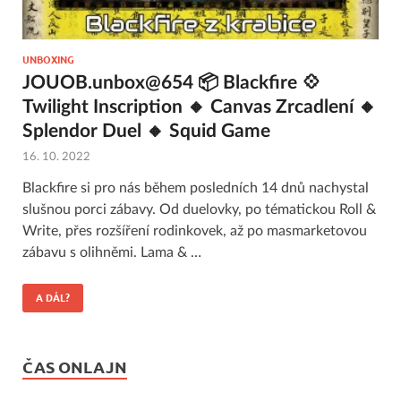
UNBOXING
JOUOB.unbox@654 📦 Blackfire 💠
Twilight Inscription 🔸 Canvas Zrcadlení 🔸
Splendor Duel 🔸 Squid Game
16. 10. 2022
Blackfire si pro nás během posledních 14 dnů nachystal
slušnou porci zábavy. Od duelovky, po tématickou Roll &
Write, přes rozšíření rodinkovek, až po masmarketovou
zábavu s olihněmi. Lama & …
A DÁL?
ČAS ONLAJN