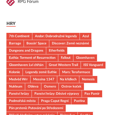
RPG Fórum
HRY
7th Continent
Andor: Dobrodružné legendy
Azul
Barrage
Bossin' Space
Discover: Země neznámé
Dungeons and Dragons
Etherfields
Euthia: Torment of Resurrection
Fallout
Gloomhaven
Gloomhaven: Lví chřtán
Great Western Trail
ISS Vanguard
Kolonie
Legendy země Euthie
Mars: Teraformace
Medvěd Wrr
Messina 1347
Na křídlech
Nemesis
Nukleum
Obleva
Osmero
Ostrov koček
Panství hrůzy
Panství hrůzy: Děsivé výpravy
Pax Pamir
Podmořská města
Praga Caput Regni
Pustina
Pán prstenů: Putování po Středozemi