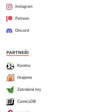
Instagram
Patreon
Discord
PARTNEŘI
Kavenu
Hrajeme
Zatrolené hry
ComicsDB