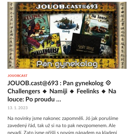
JOUOBCAST
JOUOB.cast@693 : Pan gynekolog 💠
Challengers 🔸 Namiji 🔸 Feelinks 🔸 Na
louce: Po proudu …
13. 1. 2023
Na novinky jsme nakonec zapomněli. Jó jak porušíme
zavedený řád, tak už si na to pak nevzpomenem. Ale
nevadí. Zato jsme přišli s novým nápadem na kladení