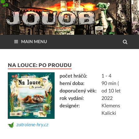
MAIN MENU
NA LOUCE: PO PROUDU
počet hráčů:
1 - 4
herní doba:
90 min (
doporučený věk:
od 10 let
rok vydání:
2022
designér:
Klemens
Kalicki
zatrolene-hry.cz