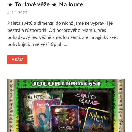
🔸 Toulavé věže 🔸 Na louce
4. 11. 2022
Paleta světů a dimenzí, do nichž jsme se vypravili je
pestrá a různorodá. Od hororového Marsu, přes
pohadkový les, věčně zmezlou zemi, ale i magický svět
pohybujících se věží. Spluli …
A DÁL?