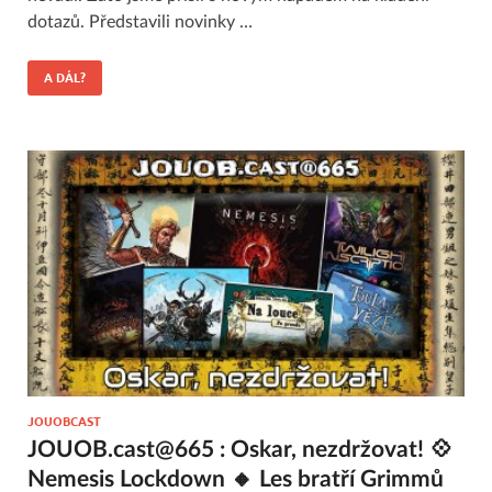
dotazů. Představili novinky …
A DÁL?
JOUOBCAST
JOUOB.cast@665 : Oskar, nezdržovat! 💠
Nemesis Lockdown 🔸 Les bratří Grimmů