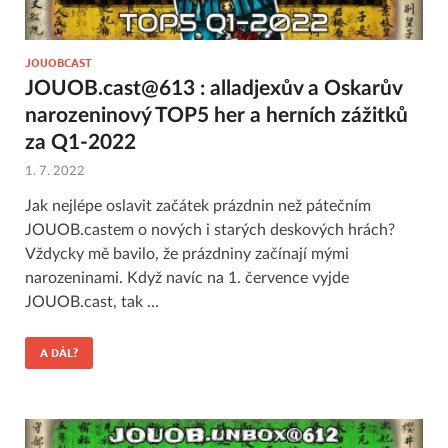
JOUOBCAST
JOUOB.cast@613 : alladjexův a Oskarův
narozeninový TOP5 her a herních zážitků
za Q1-2022
1. 7. 2022
Jak nejlépe oslavit začátek prázdnin než pátečním
JOUOB.castem o nových i starých deskových hrách?
Vždycky mě bavilo, že prázdniny začínají mými
narozeninami. Když navíc na 1. července vyjde
JOUOB.cast, tak …
A DÁL?