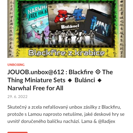
UNBOXING
JOUOB.unbox@612 : Blackfire 💠 The
Thing Miniature Sets 🔸 Bulánci 🔸
Narwhal Free for All
29. 6. 2022
Skutečný a zcela nefalšovaný unbox zásilky z Blackfiru,
protože s Lamou naprosto netušíme, jaké deskové hry se
uvnitř doručeného balíčku nachází. Lama & @lladjex