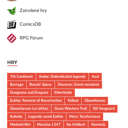
Zatrolené hry
ComicsDB
RPG Fórum
HRY
7th Continent
Andor: Dobrodružné legendy
Azul
Barrage
Bossin' Space
Discover: Země neznámé
Dungeons and Dragons
Etherfields
Euthia: Torment of Resurrection
Fallout
Gloomhaven
Gloomhaven: Lví chřtán
Great Western Trail
ISS Vanguard
Kolonie
Legendy země Euthie
Mars: Teraformace
Medvěd Wrr
Messina 1347
Na křídlech
Nemesis