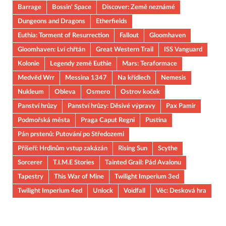
Barrage
Bossin' Space
Discover: Země neznámé
Dungeons and Dragons
Etherfields
Euthia: Torment of Resurrection
Fallout
Gloomhaven
Gloomhaven: Lví chřtán
Great Western Trail
ISS Vanguard
Kolonie
Legendy země Euthie
Mars: Teraformace
Medvěd Wrr
Messina 1347
Na křídlech
Nemesis
Nukleum
Obleva
Osmero
Ostrov koček
Panství hrůzy
Panství hrůzy: Děsivé výpravy
Pax Pamir
Podmořská města
Praga Caput Regni
Pustina
Pán prstenů: Putování po Středozemi
Příšeří: Hrdinům vstup zakázán
Rising Sun
Scythe
Sorcerer
T.I.M.E Stories
Tainted Grail: Pád Avalonu
Tapestry
This War of Mine
Twilight Imperium 3ed
Twilight Imperium 4ed
Unlock
Voidfall
Věc: Desková hra