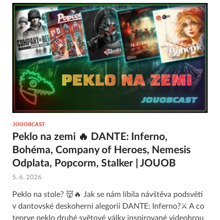
JOUOBCAST
Peklo na zemi 🔥 DANTE: Inferno,
Bohéma, Company of Heroes, Nemesis
Odplata, Popcorm, Stalker | JOUOB
5. 6. 2026
Peklo na stole? 👹🔥 Jak se nám líbila návštěva podsvětí
v dantovské deskoherní alegorii DANTE: Inferno?⚔️ A co
teprve peklo druhé světové války inspirované videohrou