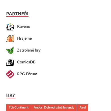
PARTNEŘI
Kavenu
Hrajeme
Zatrolené hry
ComicsDB
RPG Fórum
HRY
7th Continent
Andor: Dobrodružné legendy
Azul