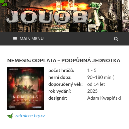
MAIN MENU
NEMESIS: ODPLATA – PODPŮRNÁ JEDNOTKA
počet hráčů:
1 - 5
herní doba:
90–180 min (
doporučený věk:
od 14 let
rok vydání:
2025
designér:
Adam Kwapiński
zatrolene-hry.cz