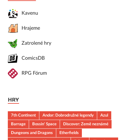
Kavenu
Hrajeme
Zatrolené hry
ComicsDB
RPG Fórum
HRY
7th Continent
Andor: Dobrodružné legendy
Azul
Barrage
Bossin' Space
Discover: Země neznámé
Dungeons and Dragons
Etherfields