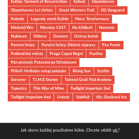
Euthia: Torment of Resurrection
Fallout
Gloomhaven
Gloomhaven: Lví chřtán
Great Western Trail
ISS Vanguard
Kolonie
Legendy země Euthie
Mars: Teraformace
Medvěd Wrr
Messina 1347
Na křídlech
Nemesis
Nukleum
Obleva
Osmero
Ostrov koček
Panství hrůzy
Panství hrůzy: Děsivé výpravy
Pax Pamir
Podmořská města
Praga Caput Regni
Pustina
Pán prstenů: Putování po Středozemi
Příšeří: Hrdinům vstup zakázán
Rising Sun
Scythe
Sorcerer
T.I.M.E Stories
Tainted Grail: Pád Avalonu
Tapestry
This War of Mine
Twilight Imperium 3ed
Twilight Imperium 4ed
Unlock
Voidfall
Věc: Desková hra
Jak skoro každej používáme kůkís. Chcete vědět
víc
?