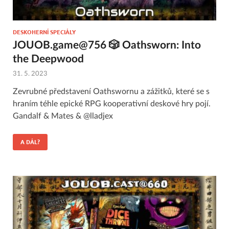
DESKOHERNÍ SPECIÁLY
JOUOB.game@756 🎲 Oathsworn: Into
the Deepwood
31. 5. 2023
Zevrubné představení Oathswornu a zážitků, které se s
hraním téhle epické RPG kooperativní deskové hry pojí.
Gandalf & Mates & @lladjex
A DÁL?