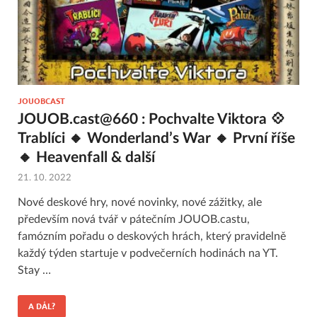
JOUOBCAST
JOUOB.cast@660 : Pochvalte Viktora 💠
Trablíci 🔸 Wonderland’s War 🔸 První říše
🔸 Heavenfall & další
21. 10. 2022
Nové deskové hry, nové novinky, nové zážitky, ale
především nová tvář v pátečním JOUOB.castu,
famózním pořadu o deskových hrách, který pravidelně
každý týden startuje v podvečerních hodinách na YT.
Stay …
A DÁL?