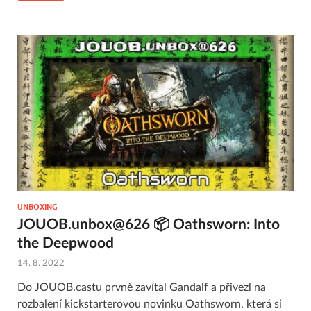
UNBOXING
JOUOB.unbox@626 📦 Oathsworn: Into
the Deepwood
14. 8. 2022
Do JOUOB.castu prvně zavítal Gandalf a přivezl na
rozbalení kickstarterovou novinku Oathsworn, která si