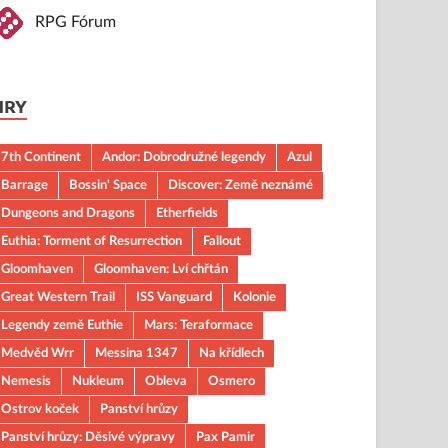
RPG Fórum
HRY
7th Continent
Andor: Dobrodružné legendy
Azul
Barrage
Bossin' Space
Discover: Země neznámé
Dungeons and Dragons
Etherfields
Euthia: Torment of Resurrection
Fallout
Gloomhaven
Gloomhaven: Lví chřtán
Great Western Trail
ISS Vanguard
Kolonie
Legendy země Euthie
Mars: Teraformace
Medvěd Wrr
Messina 1347
Na křídlech
Nemesis
Nukleum
Obleva
Osmero
Ostrov koček
Panství hrůzy
Panství hrůzy: Děsivé výpravy
Pax Pamir