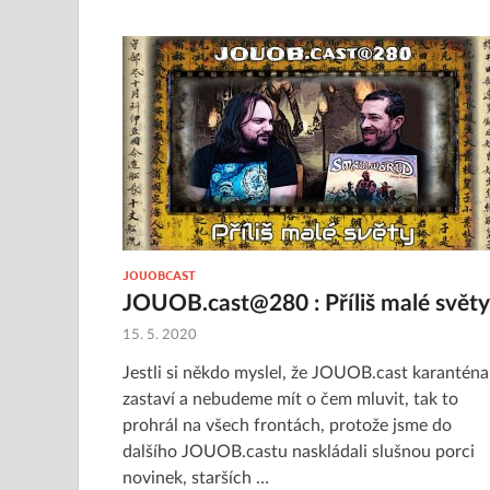
JOUOBCAST
JOUOB.cast@280 : Příliš malé světy
15. 5. 2020
Jestli si někdo myslel, že JOUOB.cast karanténa
zastaví a nebudeme mít o čem mluvit, tak to
prohrál na všech frontách, protože jsme do
dalšího JOUOB.castu naskládali slušnou porci
novinek, starších …