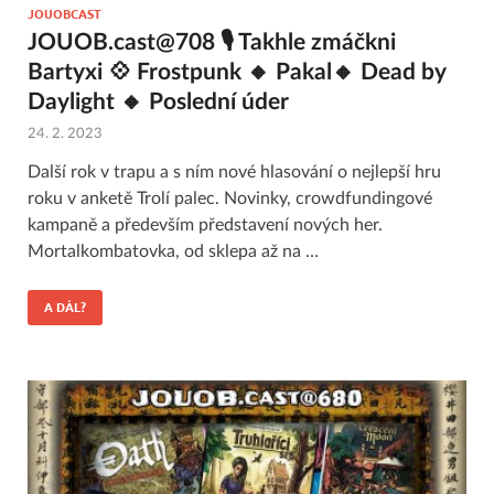
JOUOBCAST
JOUOB.cast@708 🎙 Takhle zmáčkni
Bartyxi 💠 Frostpunk 🔸 Pakal🔸 Dead by
Daylight 🔸 Poslední úder
24. 2. 2023
Další rok v trapu a s ním nové hlasování o nejlepší hru
roku v anketě Trolí palec. Novinky, crowdfundingové
kampaně a především představení nových her.
Mortalkombatovka, od sklepa až na …
A DÁL?