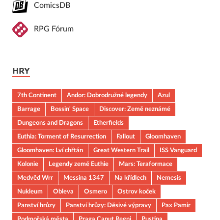
ComicsDB
RPG Fórum
HRY
7th Continent
Andor: Dobrodružné legendy
Azul
Barrage
Bossin' Space
Discover: Země neznámé
Dungeons and Dragons
Etherfields
Euthia: Torment of Resurrection
Fallout
Gloomhaven
Gloomhaven: Lví chřtán
Great Western Trail
ISS Vanguard
Kolonie
Legendy země Euthie
Mars: Teraformace
Medvěd Wrr
Messina 1347
Na křídlech
Nemesis
Nukleum
Obleva
Osmero
Ostrov koček
Panství hrůzy
Panství hrůzy: Děsivé výpravy
Pax Pamir
Podmořská města
Praga Caput Regni
Pustina