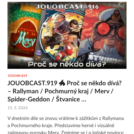
JOUOBCAST
JOUOBCAST.919 🐲 Proč se někdo dívá?
– Rallyman / Pochmurný kraj / Merv /
Spider-Geddon / Štvanice …
15. 3. 2024
V dnešním díle se znovu vrátíme k zážitkům z Rallymana
a Pochmurného kraje. Představíme herně i vizuálně
zajímavou eurovku Merv. Zmíníme se i o loňské novince