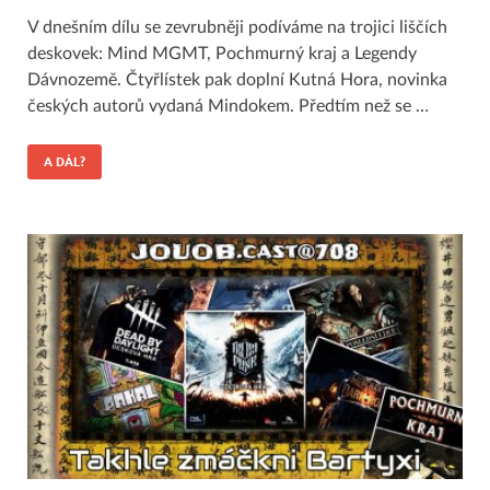
V dnešním dílu se zevrubněji podíváme na trojici liščích
deskovek: Mind MGMT, Pochmurný kraj a Legendy
Dávnozemě. Čtyřlístek pak doplní Kutná Hora, novinka
českých autorů vydaná Mindokem. Předtím než se …
A DÁL?