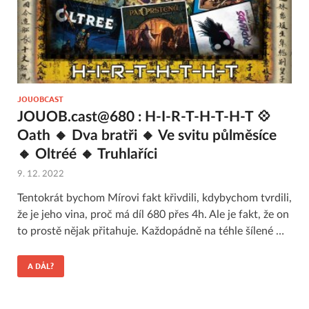
JOUOBCAST
JOUOB.cast@680 : H-I-R-T-H-T-H-T 💠
Oath 🔸 Dva bratři 🔸 Ve svitu půlměsíce
🔸 Oltréé 🔸 Truhlaříci
9. 12. 2022
Tentokrát bychom Mírovi fakt křivdili, kdybychom tvrdili,
že je jeho vina, proč má díl 680 přes 4h. Ale je fakt, že on
to prostě nějak přitahuje. Každopádně na téhle šílené …
A DÁL?