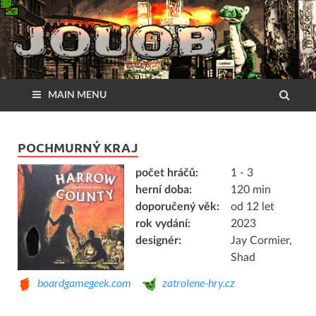
MAIN MENU
POCHMURNÝ KRAJ
počet hráčů:
1 - 3
herní doba:
120 min
doporučený věk:
od 12 let
rok vydání:
2023
designér:
Jay Cormier,
Shad
boardgamegeek.com
zatrolene-hry.cz