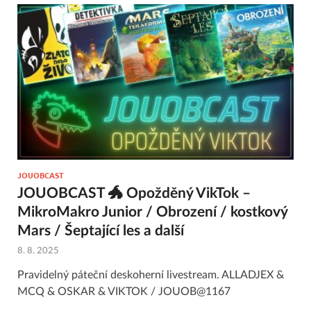
JOUOBCAST
JOUOBCAST 🐲 Opožděný VikTok –
MikroMakro Junior / Obrození / kostkový
Mars / Šeptající les a další
8. 8. 2025
Pravidelný páteční deskoherní livestream. ALLADJEX &
MCQ & OSKAR & VIKTOK / JOUOB@1167