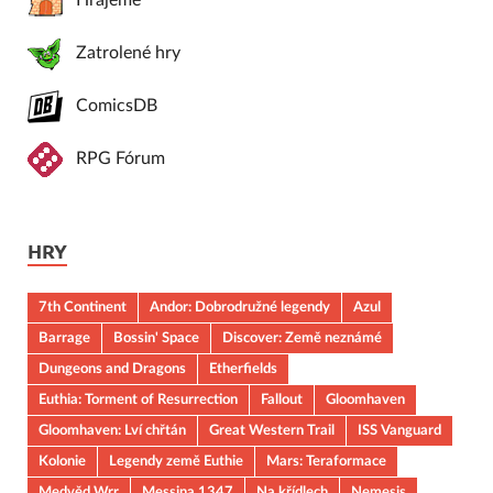
Hrajeme
Zatrolené hry
ComicsDB
RPG Fórum
HRY
7th Continent
Andor: Dobrodružné legendy
Azul
Barrage
Bossin' Space
Discover: Země neznámé
Dungeons and Dragons
Etherfields
Euthia: Torment of Resurrection
Fallout
Gloomhaven
Gloomhaven: Lví chřtán
Great Western Trail
ISS Vanguard
Kolonie
Legendy země Euthie
Mars: Teraformace
Medvěd Wrr
Messina 1347
Na křídlech
Nemesis