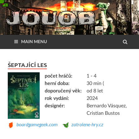
MAIN MENU
ŠEPTAJÍCÍ LES
počet hráčů:
1 - 4
herní doba:
30 min (
doporučený věk:
od 8 let
rok vydání:
2024
designér:
Bernardo Vásquez,
Cristian Bustos
boardgamegeek.com
zatrolene-hry.cz