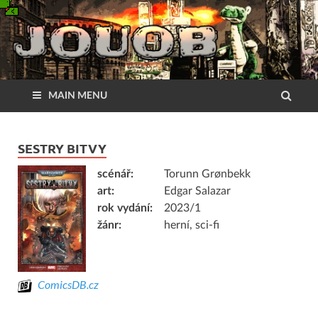
MAIN MENU
SESTRY BITVY
scénář:
Torunn Grønbekk
art:
Edgar Salazar
rok vydání:
2023/1
žánr:
herní, sci-fi
ComicsDB.cz