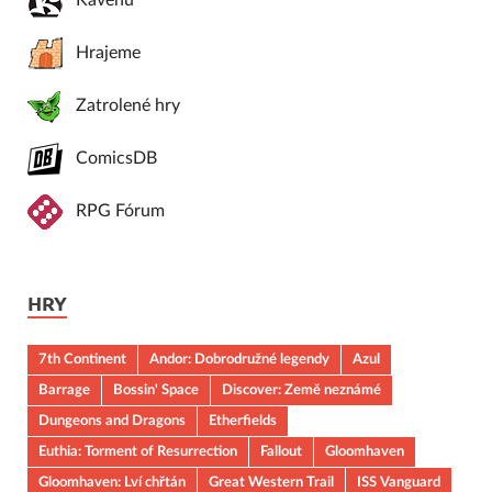
Kavenu
Hrajeme
Zatrolené hry
ComicsDB
RPG Fórum
HRY
7th Continent
Andor: Dobrodružné legendy
Azul
Barrage
Bossin' Space
Discover: Země neznámé
Dungeons and Dragons
Etherfields
Euthia: Torment of Resurrection
Fallout
Gloomhaven
Gloomhaven: Lví chřtán
Great Western Trail
ISS Vanguard