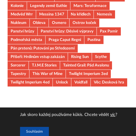
Kolonie
Legendy země Euthie
Mars: Teraformace
Medvěd Wrr
Messina 1347
Na křídlech
Nemesis
Nukleum
Obleva
Osmero
Ostrov koček
Panství hrůzy
Panství hrůzy: Děsivé výpravy
Pax Pamir
Podmořská města
Praga Caput Regni
Pustina
Pán prstenů: Putování po Středozemi
Příšeří: Hrdinům vstup zakázán
Rising Sun
Scythe
Sorcerer
T.I.M.E Stories
Tainted Grail: Pád Avalonu
Tapestry
This War of Mine
Twilight Imperium 3ed
Twilight Imperium 4ed
Unlock
Voidfall
Věc: Desková hra
Jak skoro každej používáme kůkís. Chcete vědět
víc
?
Copyright © 2026
JOUOB
.
Souhlasim
Powered by
WordPress
and
HitMag
.