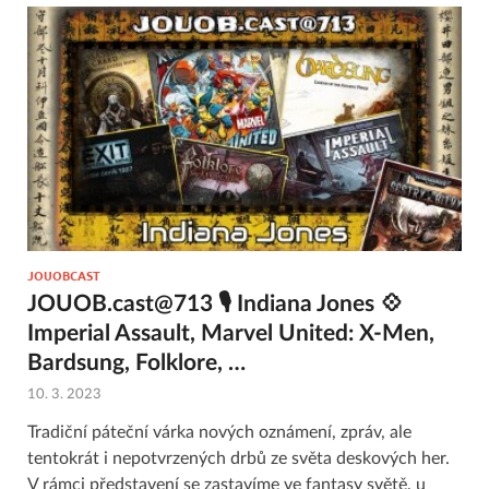
JOUOBCAST
JOUOB.cast@713 🎙 Indiana Jones 💠
Imperial Assault, Marvel United: X-Men,
Bardsung, Folklore, …
10. 3. 2023
Tradiční páteční várka nových oznámení, zpráv, ale
tentokrát i nepotvrzených drbů ze světa deskových her.
V rámci představení se zastavíme ve fantasy světě, u