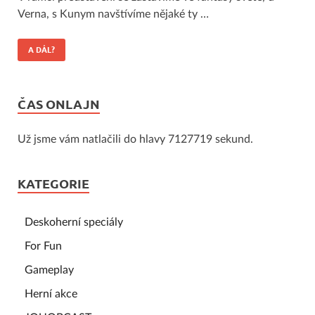
Verna, s Kunym navštívíme nějaké ty …
A DÁL?
ČAS ONLAJN
Už jsme vám natlačili do hlavy 7127719 sekund.
KATEGORIE
Deskoherní speciály
For Fun
Gameplay
Herní akce