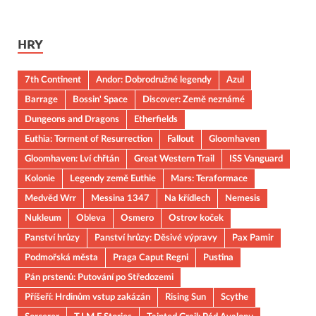
HRY
7th Continent
Andor: Dobrodružné legendy
Azul
Barrage
Bossin' Space
Discover: Země neznámé
Dungeons and Dragons
Etherfields
Euthia: Torment of Resurrection
Fallout
Gloomhaven
Gloomhaven: Lví chřtán
Great Western Trail
ISS Vanguard
Kolonie
Legendy země Euthie
Mars: Teraformace
Medvěd Wrr
Messina 1347
Na křídlech
Nemesis
Nukleum
Obleva
Osmero
Ostrov koček
Panství hrůzy
Panství hrůzy: Děsivé výpravy
Pax Pamir
Podmořská města
Praga Caput Regni
Pustina
Pán prstenů: Putování po Středozemi
Příšeří: Hrdinům vstup zakázán
Rising Sun
Scythe