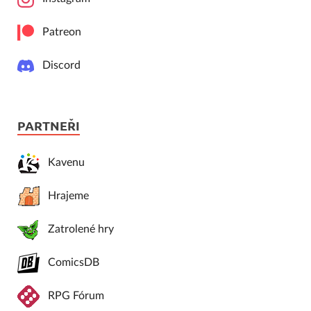
Patreon
Discord
PARTNEŘI
Kavenu
Hrajeme
Zatrolené hry
ComicsDB
RPG Fórum