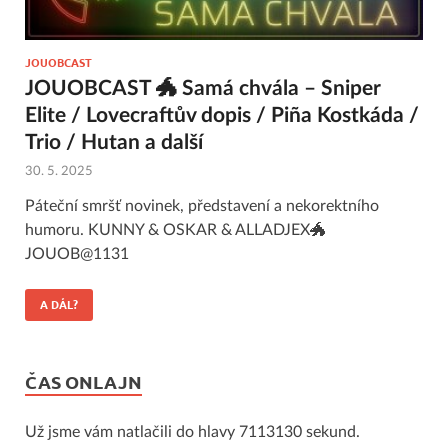
JOUOBCAST
JOUOBCAST 🐲 Samá chvála – Sniper
Elite / Lovecraftův dopis / Piña Kostkáda /
Trio / Hutan a další
30. 5. 2025
Páteční smršť novinek, představení a nekorektního
humoru. KUNNY & OSKAR & ALLADJEX🐲
JOUOB@1131
A DÁL?
ČAS ONLAJN
Už jsme vám natlačili do hlavy 7113130 sekund.