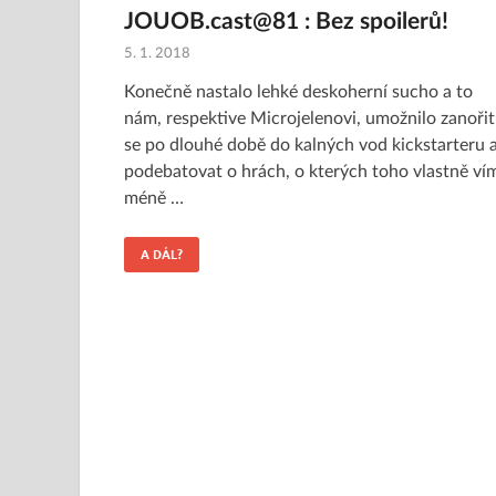
JOUOB.cast@81 : Bez spoilerů!
5. 1. 2018
Konečně nastalo lehké deskoherní sucho a to
nám, respektive Microjelenovi, umožnilo zanořit
se po dlouhé době do kalných vod kickstarteru 
podebatovat o hrách, o kterých toho vlastně ví
méně …
A DÁL?