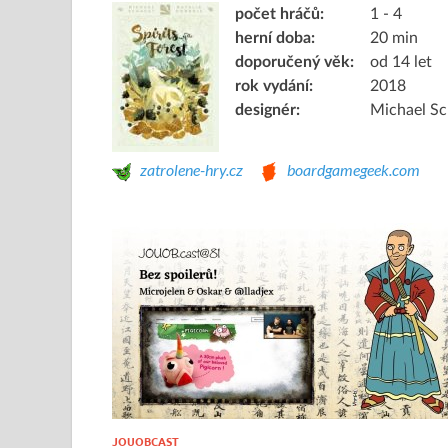
počet hráčů:
1 - 4
herní doba:
20 min
doporučený věk:
od 14 let
rok vydání:
2018
designér:
Michael Sc
zatrolene-hry.cz
boardgamegeek.com
JOUOBCAST