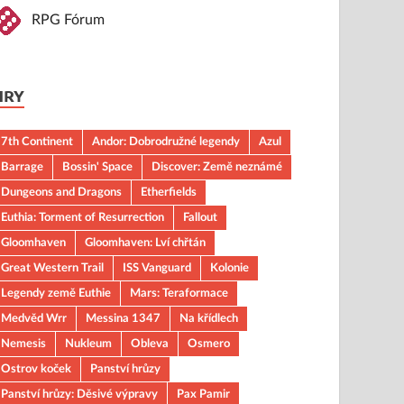
RPG Fórum
HRY
7th Continent
Andor: Dobrodružné legendy
Azul
Barrage
Bossin' Space
Discover: Země neznámé
Dungeons and Dragons
Etherfields
Euthia: Torment of Resurrection
Fallout
Gloomhaven
Gloomhaven: Lví chřtán
Great Western Trail
ISS Vanguard
Kolonie
Legendy země Euthie
Mars: Teraformace
Medvěd Wrr
Messina 1347
Na křídlech
Nemesis
Nukleum
Obleva
Osmero
Ostrov koček
Panství hrůzy
Panství hrůzy: Děsivé výpravy
Pax Pamir