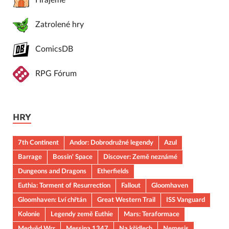
Hrajeme
Zatrolené hry
ComicsDB
RPG Fórum
HRY
7th Continent
Andor: Dobrodružné legendy
Azul
Barrage
Bossin' Space
Discover: Země neznámé
Dungeons and Dragons
Etherfields
Euthia: Torment of Resurrection
Fallout
Gloomhaven
Gloomhaven: Lví chřtán
Great Western Trail
ISS Vanguard
Kolonie
Legendy země Euthie
Mars: Teraformace
Medvěd Wrr
Messina 1347
Na křídlech
Nemesis