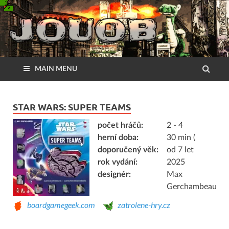
MAIN MENU
STAR WARS: SUPER TEAMS
počet hráčů:
2 - 4
herní doba:
30 min (
doporučený věk:
od 7 let
rok vydání:
2025
designér:
Max
Gerchambeau
boardgamegeek.com
zatrolene-hry.cz