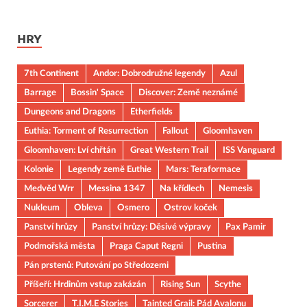
HRY
7th Continent
Andor: Dobrodružné legendy
Azul
Barrage
Bossin' Space
Discover: Země neznámé
Dungeons and Dragons
Etherfields
Euthia: Torment of Resurrection
Fallout
Gloomhaven
Gloomhaven: Lví chřtán
Great Western Trail
ISS Vanguard
Kolonie
Legendy země Euthie
Mars: Teraformace
Medvěd Wrr
Messina 1347
Na křídlech
Nemesis
Nukleum
Obleva
Osmero
Ostrov koček
Panství hrůzy
Panství hrůzy: Děsivé výpravy
Pax Pamir
Podmořská města
Praga Caput Regni
Pustina
Pán prstenů: Putování po Středozemi
Příšeří: Hrdinům vstup zakázán
Rising Sun
Scythe
Sorcerer
T.I.M.E Stories
Tainted Grail: Pád Avalonu