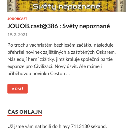
JOUOBCAST
JOUOB.cast@386 : Světy nepoznané
19. 2. 2021
Po trochu vachrlatém bezhlesém začátku následuje
přehršel novinek zajištěných a zaštítěných Oskarem.
Následují herní zážitky, jimž kraluje společná partie
expanze pro Civilizaci: Nový úsvit. Ale máme i
příběhovou novinku Cestou …
A DÁL?
ČAS ONLAJN
Už jsme vám natlačili do hlavy 7113130 sekund.