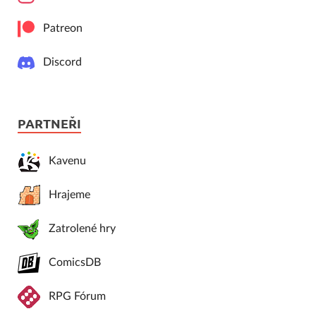
Patreon
Discord
PARTNEŘI
Kavenu
Hrajeme
Zatrolené hry
ComicsDB
RPG Fórum