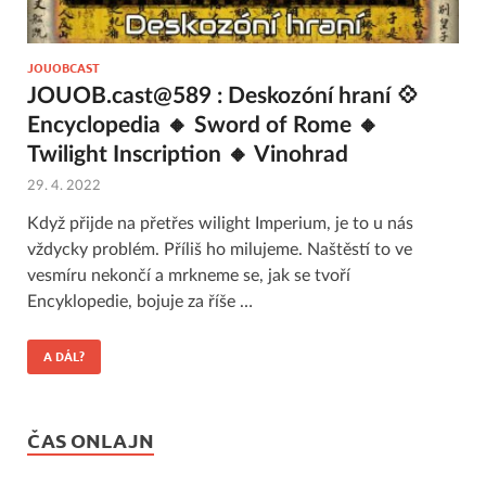
JOUOBCAST
JOUOB.cast@589 : Deskozóní hraní 💠
Encyclopedia 🔸 Sword of Rome 🔸
Twilight Inscription 🔸 Vinohrad
29. 4. 2022
Když přijde na přetřes wilight Imperium, je to u nás
vždycky problém. Příliš ho milujeme. Naštěstí to ve
vesmíru nekončí a mrkneme se, jak se tvoří
Encyklopedie, bojuje za říše …
A DÁL?
ČAS ONLAJN