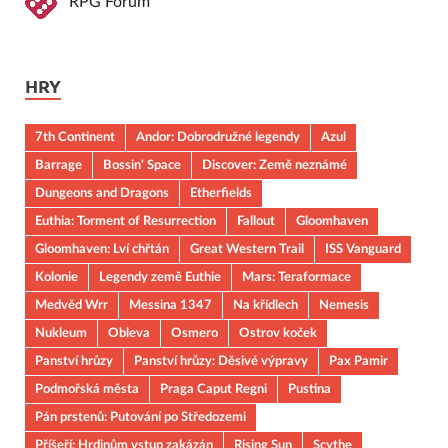
RPG Fórum
HRY
7th Continent
Andor: Dobrodružné legendy
Azul
Barrage
Bossin' Space
Discover: Země neznámé
Dungeons and Dragons
Etherfields
Euthia: Torment of Resurrection
Fallout
Gloomhaven
Gloomhaven: Lví chřtán
Great Western Trail
ISS Vanguard
Kolonie
Legendy země Euthie
Mars: Teraformace
Medvěd Wrr
Messina 1347
Na křídlech
Nemesis
Nukleum
Obleva
Osmero
Ostrov koček
Panství hrůzy
Panství hrůzy: Děsivé výpravy
Pax Pamir
Podmořská města
Praga Caput Regni
Pustina
Pán prstenů: Putování po Středozemi
Příšeří: Hrdinům vstup zakázán
Rising Sun
Scythe