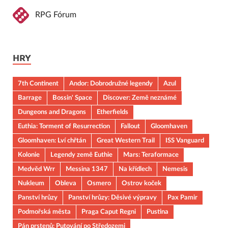
RPG Fórum
HRY
7th Continent
Andor: Dobrodružné legendy
Azul
Barrage
Bossin' Space
Discover: Země neznámé
Dungeons and Dragons
Etherfields
Euthia: Torment of Resurrection
Fallout
Gloomhaven
Gloomhaven: Lví chřtán
Great Western Trail
ISS Vanguard
Kolonie
Legendy země Euthie
Mars: Teraformace
Medvěd Wrr
Messina 1347
Na křídlech
Nemesis
Nukleum
Obleva
Osmero
Ostrov koček
Panství hrůzy
Panství hrůzy: Děsivé výpravy
Pax Pamir
Podmořská města
Praga Caput Regni
Pustina
Pán prstenů: Putování po Středozemi