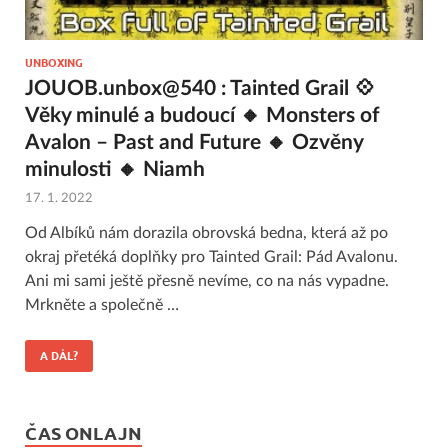
UNBOXING
JOUOB.unbox@540 : Tainted Grail 💠
Věky minulé a budoucí 🔸 Monsters of
Avalon – Past and Future 🔸 Ozvěny
minulosti 🔸 Niamh
17. 1. 2022
Od Albíků nám dorazila obrovská bedna, která až po
okraj přetéká doplňky pro Tainted Grail: Pád Avalonu.
Ani mi sami ještě přesně nevíme, co na nás vypadne.
Mrkněte a společně …
A DÁL?
ČAS ONLAJN