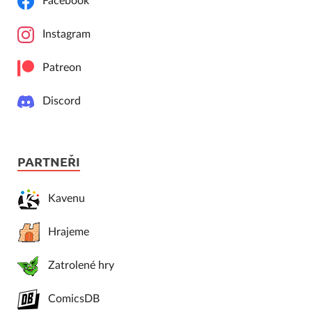
Facebook
Instagram
Patreon
Discord
PARTNEŘI
Kavenu
Hrajeme
Zatrolené hry
ComicsDB