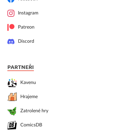
Instagram
Patreon
Discord
PARTNEŘI
Kavenu
Hrajeme
Zatrolené hry
ComicsDB