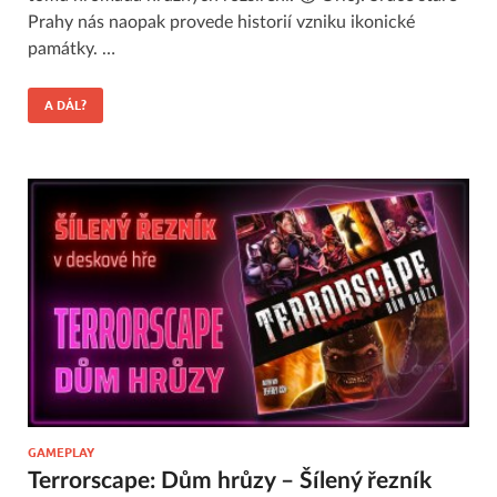
Prahy nás naopak provede historií vzniku ikonické
památky. …
A DÁL?
GAMEPLAY
Terrorscape: Dům hrůzy – Šílený řezník