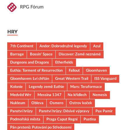
RPG Fórum
HRY
7th Continent
Andor: Dobrodružné legendy
Azul
Barrage
Bossin' Space
Discover: Země neznámé
Dungeons and Dragons
Etherfields
Euthia: Torment of Resurrection
Fallout
Gloomhaven
Gloomhaven: Lví chřtán
Great Western Trail
ISS Vanguard
Kolonie
Legendy země Euthie
Mars: Teraformace
Medvěd Wrr
Messina 1347
Na křídlech
Nemesis
Nukleum
Obleva
Osmero
Ostrov koček
Panství hrůzy
Panství hrůzy: Děsivé výpravy
Pax Pamir
Podmořská města
Praga Caput Regni
Pustina
Pán prstenů: Putování po Středozemi