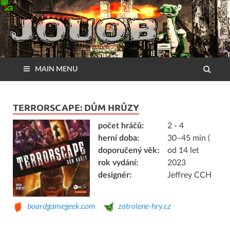
MAIN MENU
TERRORSCAPE: DŮM HRŮZY
počet hráčů:
2 - 4
herní doba:
30–45 min (
doporučený věk:
od 14 let
rok vydání:
2023
designér:
Jeffrey CCH
boardgamegeek.com
zatrolene-hry.cz