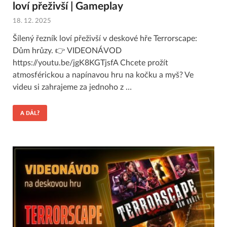
loví přeživší | Gameplay
18. 12. 2025
Šílený řezník loví přeživší v deskové hře Terrorscape:
Dům hrůzy. 👉 VIDEONÁVOD
https://youtu.be/jgK8KGTjsfA Chcete prožít
atmosférickou a napínavou hru na kočku a myš? Ve
videu si zahrajeme za jednoho z …
A DÁL?