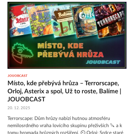
JOUOBCAST
Místo, kde přebývá hrůza – Terrorscape,
Orloj, Asterix a spol, Už to roste, Balíme |
JOUOBCAST
20. 12. 2025
Terrorscape: Dům hrůzy nabízí hutnou atmosféru
nemilosrdného vraha lovícího skupinu přeživších 🔪 a k
tomu hromada hrůzných rozšíření. ⏲ Orloj: Srdce staré