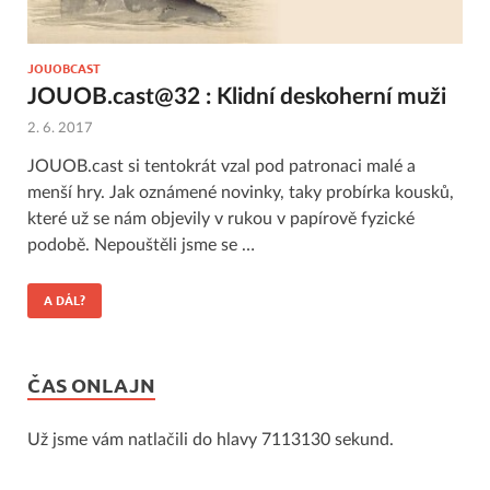
JOUOBCAST
JOUOB.cast@32 : Klidní deskoherní muži
2. 6. 2017
JOUOB.cast si tentokrát vzal pod patronaci malé a
menší hry. Jak oznámené novinky, taky probírka kousků,
které už se nám objevily v rukou v papírově fyzické
podobě. Nepouštěli jsme se …
A DÁL?
ČAS ONLAJN
Už jsme vám natlačili do hlavy 7113130 sekund.