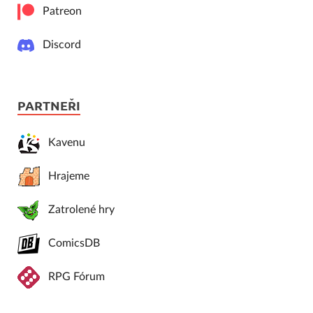
Patreon
Discord
PARTNEŘI
Kavenu
Hrajeme
Zatrolené hry
ComicsDB
RPG Fórum