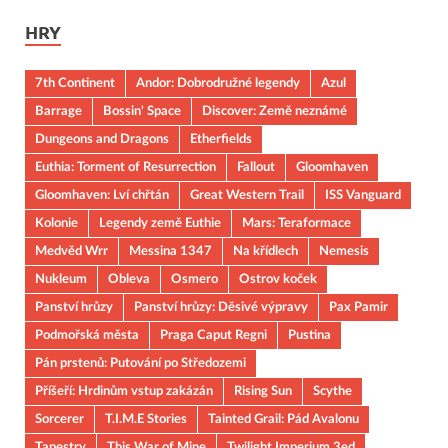
HRY
7th Continent
Andor: Dobrodružné legendy
Azul
Barrage
Bossin' Space
Discover: Země neznámé
Dungeons and Dragons
Etherfields
Euthia: Torment of Resurrection
Fallout
Gloomhaven
Gloomhaven: Lví chřtán
Great Western Trail
ISS Vanguard
Kolonie
Legendy země Euthie
Mars: Teraformace
Medvěd Wrr
Messina 1347
Na křídlech
Nemesis
Nukleum
Obleva
Osmero
Ostrov koček
Panství hrůzy
Panství hrůzy: Děsivé výpravy
Pax Pamir
Podmořská města
Praga Caput Regni
Pustina
Pán prstenů: Putování po Středozemi
Příšeří: Hrdinům vstup zakázán
Rising Sun
Scythe
Sorcerer
T.I.M.E Stories
Tainted Grail: Pád Avalonu
Tapestry
This War of Mine
Twilight Imperium 3ed